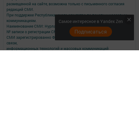
размещенной на сайте, возможна только с письменного согласия
редакций СМИ.
При поддержке Республиканского агентства по печати и массовым
коммуникациям.
Самое интересное в Yandex Zen
Наименование СМИ: Нурлат-⁠информ
Подписаться
№ записи о регистрации СМИ, дата: ЭЛ № ФС 77 -⁠ 73782 от 05.10.2018
СМИ зарегистрированно Федеральной службой по надзору в сфере
связи,
информационных технологий и массовых коммуникаций
ФИО главного редактора: Мубаракшина Лилия Мирзазяновна
Адрес редакции: 423040, РФ, Республика Татарстан, Нурлатский р-н, г.
Нурлат, ул. К. Маркса, д. 1 Г
Телефон редакции: 8(84345) 2-36-13
E-mail редакции: redak@list.ru
nurlatweb@yandex.ru
Для сообщений о фактах коррупции: redak@list.ru ,
nurlatweb@yandex.ru
Учредитель СМИ: АО «ТАТМЕДИА»
Антикоррупционная политика
АО «ТАТМЕДИА» использует «cookie»
для персонализации сервисов и
удобства пользователей сайтом.
Использование «cookie» можно отменить в настройках браузера.
Политика конфиденциальности