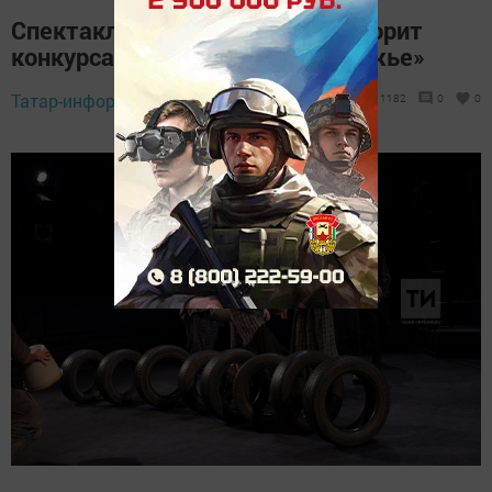
Спектакль из Татарстана – фаворит
конкурса «Театральное Приволжье»
Татар-информ,
30 июля 2019 - 08:42
1182
0
0