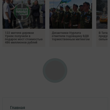
122 жителя деревни
Десантники Нурлата
В Татар
Урняк получили в
отметили годовщину ВДВ
предуп
подарок мост стоимостью
торжественным митингом
сильно
486 миллионов рублей
Главная