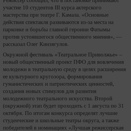
Режиссер сообщил, что в постановке принимают
участие 10 студентов
III
курса актерского
мастерства при театре Г. Камала. «Основные
действия спектакля развиваются из-за места на
парковке и борьбы главной героини Фатымы
против устоявшегося общественного мнения», —
рассказал Олег Кинзягулов.
Окружной фестиваль «Театральное Приволжье» –
новый общественный проект ПФО для вовлечения
молодежи в театральную среду в целях расширения
ее культурного кругозора, формирования
гуманистических и патриотических ценностей,
создания новых стимулов для развития
молодежного театрального искусства. Второй
(окружной) этап будет проходить с 1 августа по 31
октября. По итогам конкурса определят лучшие
студенческие и школьные театры округа, а также
победителей в номинациях «Лучшая режиссерская