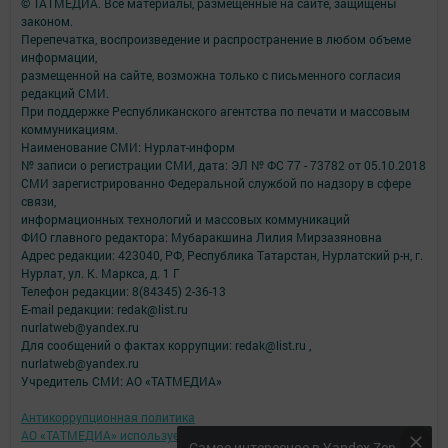
© ТАТМЕДИА. Все материалы, размещенные на сайте, защищены
законом.
Перепечатка, воспроизведение и распространение в любом объеме
информации,
размещенной на сайте, возможна только с письменного согласия
редакций СМИ.
При поддержке Республиканского агентства по печати и массовым
коммуникациям.
Наименование СМИ: Нурлат-⁠информ
№ записи о регистрации СМИ, дата: ЭЛ № ФС 77 -⁠ 73782 от 05.10.2018
СМИ зарегистрированно Федеральной службой по надзору в сфере
связи,
информационных технологий и массовых коммуникаций
ФИО главного редактора: Мубаракшина Лилия Мирзазяновна
Адрес редакции: 423040, РФ, Республика Татарстан, Нурлатский р-н, г.
Нурлат, ул. К. Маркса, д. 1 Г
Телефон редакции: 8(84345) 2-36-13
E-mail редакции: redak@list.ru
nurlatweb@yandex.ru
Для сообщений о фактах коррупции: redak@list.ru ,
nurlatweb@yandex.ru
Учредитель СМИ: АО «ТАТМЕДИА»
Антикоррупционная политика
АО «ТАТМЕДИА» использует «cookie»
для персонализации сервисов и
Самое интересное в Yandex Zen