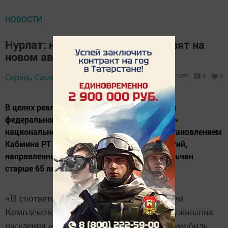
НОВОСТИ
Нурлат: на обследование доставят на
новом авто
4 сентября 2019 -
Сирень Самерханова,
1067
0
0
11:16
В целях реализации в Республике Татарстан
федерального проекта «Старшее поколение»
национального проекта «Демография» постановлением
Кабмина РТ утвержден перечень мероприятий,
направленных на обеспечение доставки сельчан
старше 65 лет в медицинские организации.
«В соответствии с данным постановлением
Комплексному центру социального обслуживания
населения «Гармония» предоставлен автомобиль