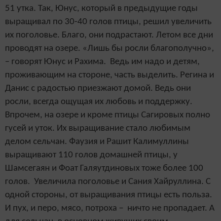
51 утка. Так, Юнус, который в предыдущие годы
выращивал по 30-40 голов птицы, решил увеличить
их поголовье. Благо, они подрастают. Летом все дни
проводят на озере. «Лишь бы росли благополучно»,
– говорят Юнус и Рахима. Ведь им надо и детям,
проживающим на стороне, часть выделить. Регина и
Данис с радостью приезжают домой. Ведь они
росли, всегда ощущая их любовь и поддержку.
Впрочем, на озере и кроме птицы Сагировых полно
гусей и уток. Их выращивание стало любимым
делом сельчан. Фаузия и Рашит Калимуллины
выращивают 110 голов домашней птицы, у
Шамсегаян и Фоат Галяутдиновых тоже более 100
голов. Увеличила поголовье и Сания Хайруллина. С
одной стороны, от выращивания птицы есть польза.
И пух, и перо, мясо, потроха – ничто не пропадает. А