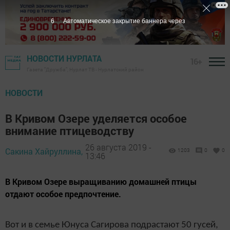
5
Автоматическое закрытие баннера через
НОВОСТИ НУРЛАТА
16+
Газета "Дружба", Нурлат ТВ - Нурлатский район
НОВОСТИ
В Кривом Озере уделяется особое
внимание птицеводству
26 августа 2019 -
Сакина Хайруллина,
1203
0
0
13:46
В Кривом Озере выращиванию домашней птицы
отдают особое предпочтение.
Вот и в семье Юнуса Сагирова подрастают 50 гусей,