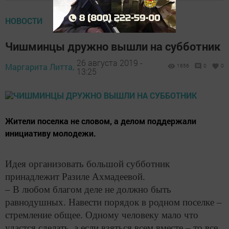
НОВОСТИ
Чишминцы дружно вышли на субботник
26 августа 2019 -
Маргарита Литта,
1656
0
0
13:25
Жители поселка не словом, а делом поддержали
инициативу молодежи.
Идея организовать большой субботник
принадлежит Разиле Ахмадеевой.
– В любом благом деле не должно быть
равнодушных. Навести порядок в родном поселке –
стремление общее. Одному человеку мало что
удастся сделать, а если взяться всем вместе – то все