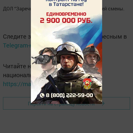
ДОЛ “Заречный” принял юных хозяев третьей смены.
Следите за самым важным и интересным в
Telegram-канале
Татмедиа
Читайте новости Татарстана в
национальном мессенджере MАХ:
https://max.ru/tatmedia
Перейти на страницу новости