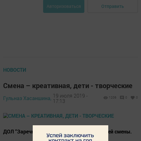
Отправить
Авторизоваться
НОВОСТИ
Смена – креативная, дети - творческие
19 июля 2019 -
Гульназ Хасаншина,
1206
0
0
17:13
ДОЛ “Заречный” принял юных хозяев третьей смены.