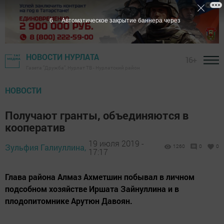
5
Автоматическое закрытие баннера через
НОВОСТИ НУРЛАТА
16+
Газета "Дружба", Нурлат ТВ - Нурлатский район
НОВОСТИ
Получают гранты, объединяются в
кооператив
19 июля 2019 -
Зульфия Галиуллина,
1260
0
0
17:17
Глава района Алмаз Ахметшин побывал в личном
подсобном хозяйстве Иршата Зайнуллина и в
плодопитомнике Арутюн Давоян.