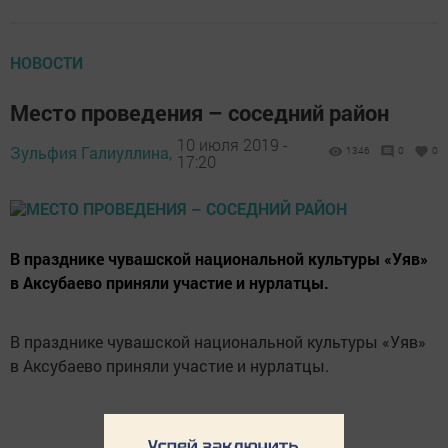
НОВОСТИ
Место проведения – соседний район
10 июля 2019 -
Зульфия Галиуллина,
1346
0
0
17:20
В празднике чувашской национальной культуры «Уяв»
в Аксубаево приняли участие и нурлатцы.
В празднике чувашской национальной культуры «Уяв»
в Аксубаево приняли участие и нурлатцы.