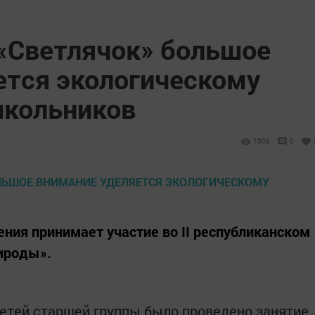
 «Светлячок» большое
ется экологическому
школьников
1008
0
ения принимает участие во II республиканском
ироды».
детей старшей группы было проведено занятие