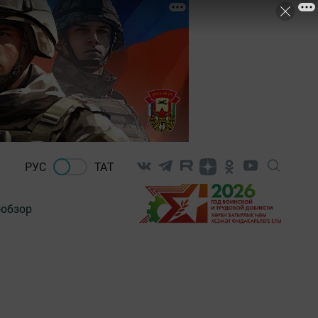
РУС
ТАТ
-обзор