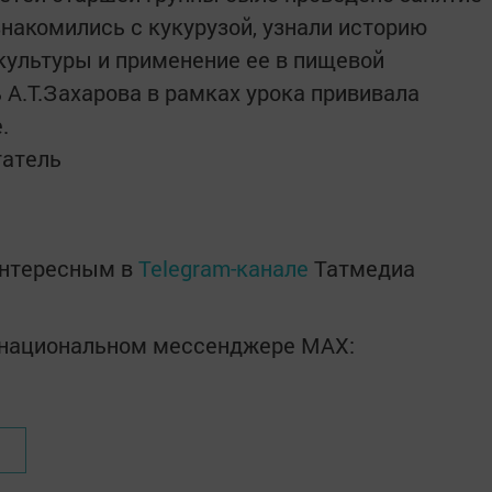
знакомились с кукурузой, узнали историю
культуры и применение ее в пищевой
А.Т.Захарова в рамках урока прививала
.
татель
интересным в
Telegram-канале
Татмедиа
в национальном мессенджере MАХ: