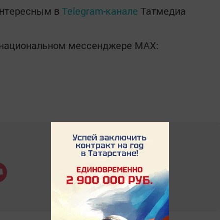
интересным в
Telegram-канале
Татмедиа
в национальном мессенджере MАХ: