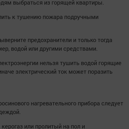
дям выбраться из горящей квартиры.
пить к тушению пожара подручными
выверните предохранители и только тогда
мер, водой или другими средствами.
лектроэнергии нельзя тушить водой горящие
иначе электрический ток может поразить
осинового нагревательного прибора следует
деждой.
керогаз или пролитый на пол и