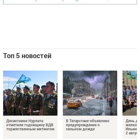
Топ 5 новостей
Десантники Нурлата
В Татарстане объявлено
День де
отметили годовщину ВДВ
предупреждение о
железн
торжественным митингом
сильном дожде
Ильин 
2 авгус