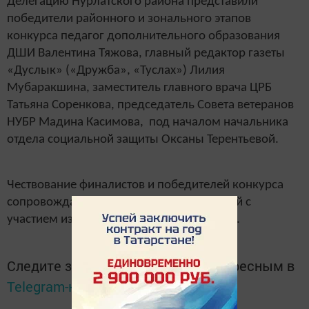
Делегацию Нурлатского района представили
победители районного и зонального этапов
конкурса педагог дополнительного образования
ДШИ Валентина Тяжова, главный редактор газеты
«Дуслык» («Дружба», «Туслах») Лилия
Мубаракшина, заместитель главного врача ЦРБ
Татьяна Соренкова, председатель Совета ветеранов
НУБР Мадина Касимова, под началом начальника
отдела социальной защиты Оксаны Терентьевой.
Чествование финалистов и победителей конкурса
сопровождалось концертной программой с
участием известных артистов республики.
Следите за самым важным и интересным в
Telegram-канале
Татмедиа