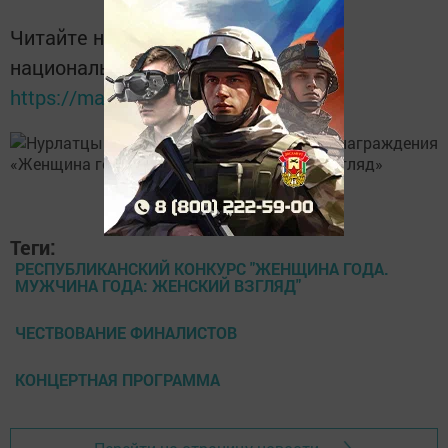
Читайте новости Татарстана в
национальном мессенджере MАХ:
https://max.ru/tatmedia
Теги:
РЕСПУБЛИКАНСКИЙ КОНКУРС "ЖЕНЩИНА ГОДА.
МУЖЧИНА ГОДА: ЖЕНСКИЙ ВЗГЛЯД"
ЧЕСТВОВАНИЕ ФИНАЛИСТОВ
КОНЦЕРТНАЯ ПРОГРАММА