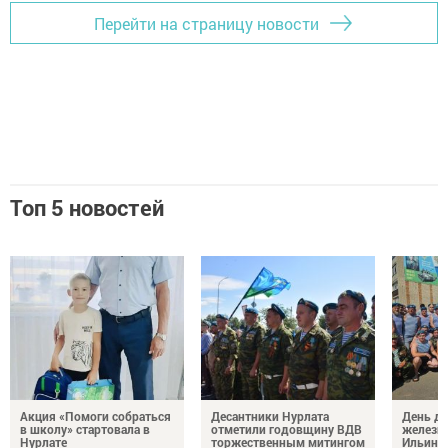
Перейти на страницу новости
Топ 5 новостей
Акция «Помоги собраться
Десантники Нурлата
День де
в школу» стартовала в
отметили годовщину ВДВ
железн
Нурлате
торжественным митингом
Ильин 