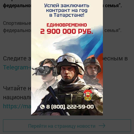
федерального партийного проекта “Крепкая семья”.
Спортивные состязания прошли в рамках
федерального партийного проекта “Крепкая семья”.
Следите за самым важным и интересным в
Telegram-канале
Татмедиа
Читайте новости Татарстана в
национальном мессенджере MАХ:
https://max.ru/tatmedia
Перейти на страницу новости