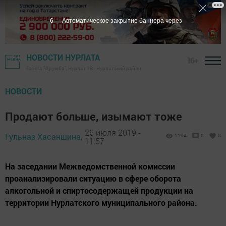
5
Автоматическое закрытие баннера через
НОВОСТИ НУРЛАТА
16+
Газета "Дружба", Нурлат ТВ - Нурлатский район
НОВОСТИ
Продают больше, изымают тоже
26 июля 2019 -
Гульназ Хасаншина,
1194
0
0
11:57
На заседании Межведомственной комиссии
проанализировали ситуацию в сфере оборота
алкогольной и спиртосодержащей продукции на
территории Нурлатского муниципального района.