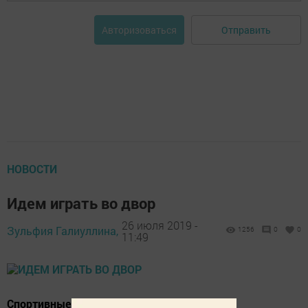
Отправить
Авторизоваться
НОВОСТИ
Идем играть во двор
26 июля 2019 -
Зульфия Галиуллина,
1256
0
0
11:49
Спортивные состязания прошли в рамках