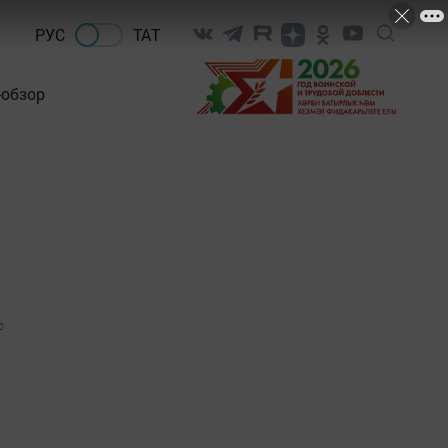
РУС
ТАТ
-обзор
0