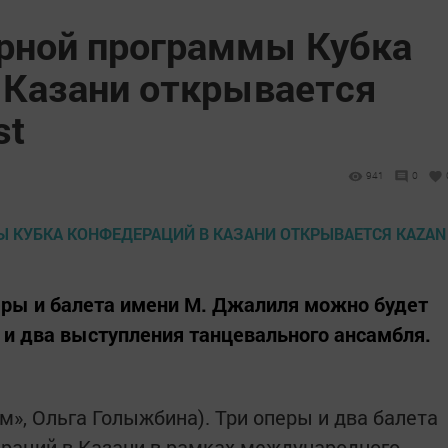
урной программы Кубка
 Казани открывается
st
941
0
перы и балета имени М. Джалиля можно будет
а и два выступления танцевального ансамбля.
рм», Ольга Голыжбина). Три оперы и два балета
раций в Казани в рамках международного