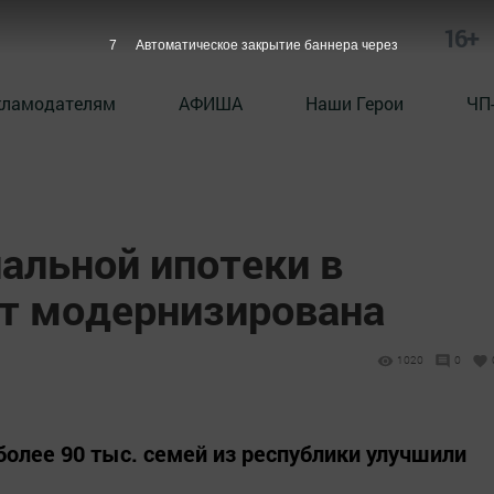
16+
6
Автоматическое закрытие баннера через
кламодателям
АФИША
Наши Герои
ЧП
альной ипотеки в
ет модернизирована
1020
0
олее 90 тыс. семей из республики улучшили