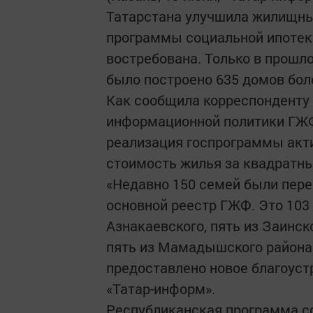
Татарстана улучшила жилищные
программы социальной ипотек
востребована. Только в прошл
было построено 635 домов боле
Как сообщила корреспонденту 
информационной политики ГЖФ
реализация госпрограммы акти
стоимость жилья за квадратны
«Недавно 150 семей были пере
основной реестр ГЖФ. Это 103
Азнакаевского, пять из Заинско
пять из Мамадышского района.
предоставлено новое благоуст
«Татар-информ».
Республиканская программа с