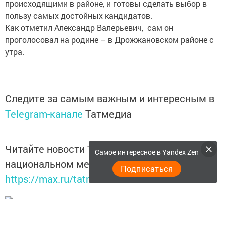
происходящими в районе, и готовы сделать выбор в
пользу самых достойных кандидатов.
Как отметил Александр Валерьевич, сам он
проголосовал на родине – в Дрожжановском районе с
утра.
Следите за самым важным и интересным в
Telegram-канале
Татмедиа
Читайте новости Татарстана в
Самое интересное в Yandex Zen
национальном мессенджере MАХ:
Подписаться
https://max.ru/tatmedia