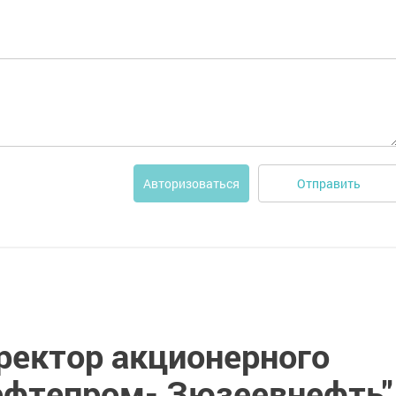
Отправить
Авторизоваться
ректор акционерного
ефтепром- Зюзеевнефть"