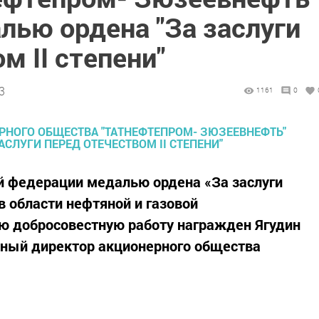
лью ордена "За заслуги
м II степени"
3
1161
0
й федерации медалью ордена «За заслуги
в области нефтяной и газовой
 добросовестную работу награжден Ягудин
ьный директор акционерного общества