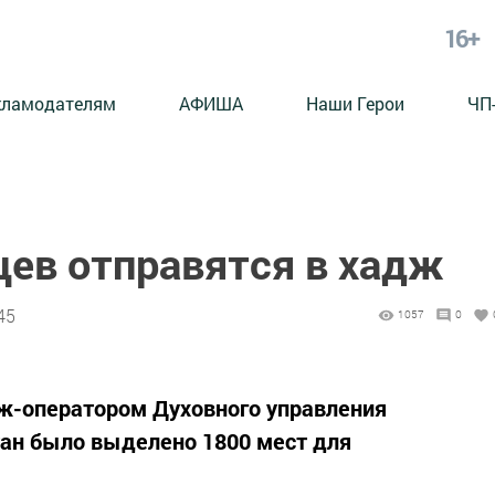
16+
кламодателям
АФИША
Наши Герои
ЧП
цев отправятся в хадж
45
1057
0
ж-оператором Духовного управления
тан было выделено 1800 мест для