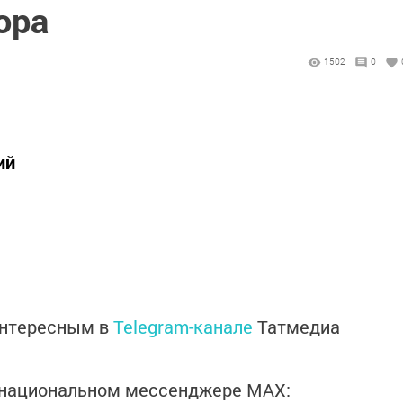
ора
1502
0
ий
интересным в
Telegram-канале
Татмедиа
в национальном мессенджере MАХ: