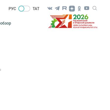
РУС
ТАТ
-обзор
0