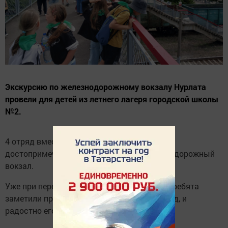
Экскурсию по железнодорожному вокзалу Нурлата
провели для детей из летнего лагеря городской школы
№2.
4 отряд вместе с 3 отрядом посетили
достопримечательность г.Нурлат - железнодорожный
вокзал.
Уже при переходе через пешеходный мост, ребята
заметили приближающийся товарный поезд, и
радостно его поприветствовали.