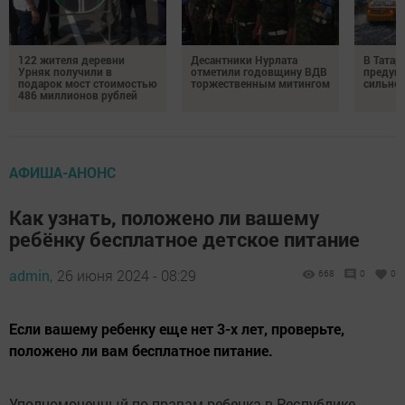
122 жителя деревни
Десантники Нурлата
В Татар
Урняк получили в
отметили годовщину ВДВ
предуп
подарок мост стоимостью
торжественным митингом
сильно
486 миллионов рублей
АФИША-АНОНС
Как узнать, положено ли вашему
ребёнку бесплатное детское питание
admin,
26 июня 2024 - 08:29
668
0
0
Если вашему ребенку еще нет 3-х лет, проверьте,
положено ли вам бесплатное питание.
Уполномоченный по правам ребенка в Республике