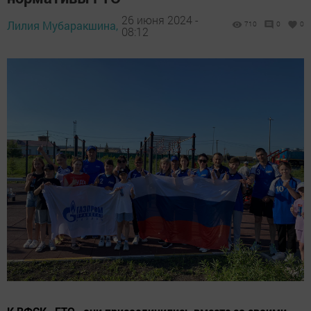
26 июня 2024 -
Лилия Мубаракшина,
710
0
0
08:12