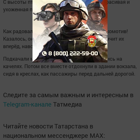
С высоты птичьего полёта глаз радовала красивая и
ухоженная привокзальная территория.
Как радовались ребята, взобравшись на локомотив!
Казалось, он вот-вот тронется с места и помчит их
вперёд, навстречу ветру.
Подкачали мышцы на тренажёрах, покачались на
качелях. Потом все вместе отдохнули в здании вокзала,
сидя в креслах, как пассажиры перед дальней дорогой.
Следите за самым важным и интересным в
Telegram-канале
Татмедиа
Читайте новости Татарстана в
национальном мессенджере MАХ: