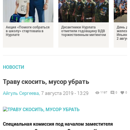
Акция «Помоги собраться
Десантники Нурлата
День де
в школу» стартовала в
отметили годовщину ВДВ
железн
Нурлате
торжественным митингом
Ильин 
2 авгус
НОВОСТИ
Траву скосить, мусор убрать
Айгуль Сергеева,
7 августа 2019 - 13:29
1197
0
0
Специальная комиссия под началом заместителя