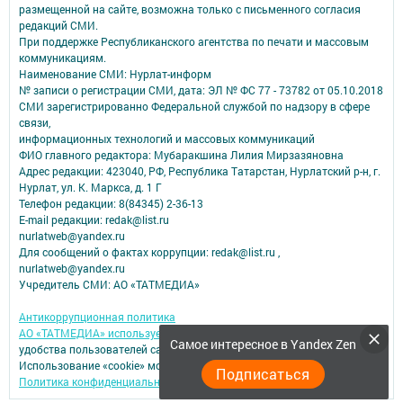
размещенной на сайте, возможна только с письменного согласия
редакций СМИ.
При поддержке Республиканского агентства по печати и массовым
коммуникациям.
Наименование СМИ: Нурлат-⁠информ
№ записи о регистрации СМИ, дата: ЭЛ № ФС 77 -⁠ 73782 от 05.10.2018
СМИ зарегистрированно Федеральной службой по надзору в сфере
связи,
информационных технологий и массовых коммуникаций
ФИО главного редактора: Мубаракшина Лилия Мирзазяновна
Адрес редакции: 423040, РФ, Республика Татарстан, Нурлатский р-н, г.
Нурлат, ул. К. Маркса, д. 1 Г
Телефон редакции: 8(84345) 2-36-13
E-mail редакции: redak@list.ru
nurlatweb@yandex.ru
Для сообщений о фактах коррупции: redak@list.ru ,
nurlatweb@yandex.ru
Учредитель СМИ: АО «ТАТМЕДИА»
Антикоррупционная политика
АО «ТАТМЕДИА» использует «cookie»
для персонализации сервисов и
Самое интересное в Yandex Zen
удобства пользователей сайтом.
Использование «cookie» можно отменить в настройках браузера.
Подписаться
Политика конфиденциальности