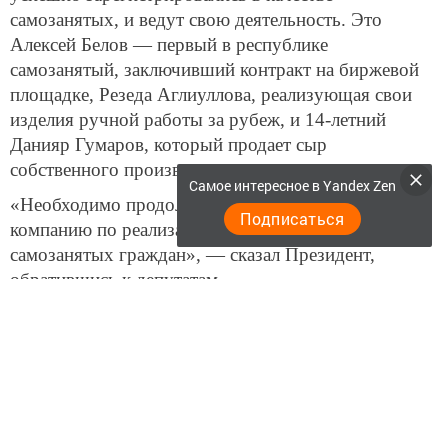
самозанятых, и ведут свою деятельность. Это
Алексей Белов — первый в республике
самозанятый, заключивший контракт на биржевой
площадке, Резеда Аглиуллова, реализующая свои
изделия ручной работы за рубеж, и 14-летний
Данияр Гумаров, который продает сыр
собственного производства.
Самое интересное в Yandex Zen
«Необходимо продолжить информационную
Подписаться
компанию по реализации систем мер поддержки
самозанятых граждан», — сказал Президент,
обратившись к депутатам.
В Республике Татарстан зарегистрировано уже
более 30 тыс. самозанятых, сообщает ИА «Татар-
информ».
Фото: Владимир Васильев