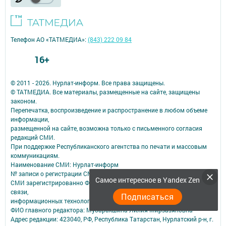
Телефон АО «ТАТМЕДИА»:
(843) 222 09 84
16+
© 2011 - 2026. Нурлат-⁠информ. Все права защищены.
© ТАТМЕДИА. Все материалы, размещенные на сайте, защищены
законом.
Перепечатка, воспроизведение и распространение в любом объеме
информации,
размещенной на сайте, возможна только с письменного согласия
редакций СМИ.
При поддержке Республиканского агентства по печати и массовым
коммуникациям.
Наименование СМИ: Нурлат-⁠информ
№ записи о регистрации СМИ, дата: ЭЛ № ФС 77 -⁠ 73782 от 05.10.2018
Самое интересное в Yandex Zen
СМИ зарегистрированно Федеральной службой по надзору в сфере
связи,
Подписаться
информационных технологий и массовых коммуникаций
ФИО главного редактора: Мубаракшина Лилия Мирзазяновна
Адрес редакции: 423040, РФ, Республика Татарстан, Нурлатский р-н, г.