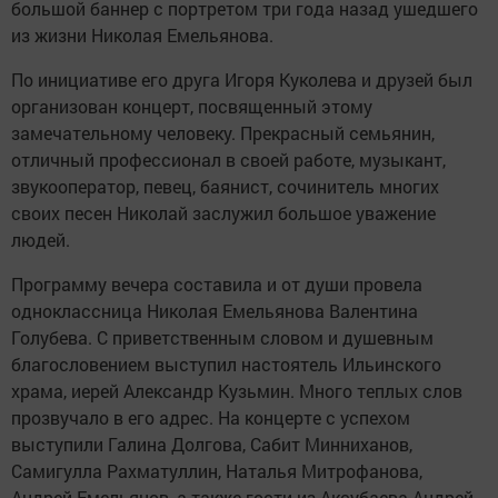
большой баннер с портретом три года назад ушедшего
из жизни Николая Емельянова.
По инициативе его друга Игоря Куколева и друзей был
организован концерт, посвященный этому
замечательному человеку. Прекрасный семьянин,
отличный профессионал в своей работе, музыкант,
звукооператор, певец, баянист, сочинитель многих
своих песен Николай заслужил большое уважение
людей.
Программу вечера составила и от души провела
одноклассница Николая Емельянова Валентина
Голубева. С приветственным словом и душевным
благословением выступил настоятель Ильинского
храма, иерей Александр Кузьмин. Много теплых слов
прозвучало в его адрес. На концерте с успехом
выступили Галина Долгова, Сабит Минниханов,
Самигулла Рахматуллин, Наталья Митрофанова,
Андрей Емельянов, а также гости из Аксубаева Андрей