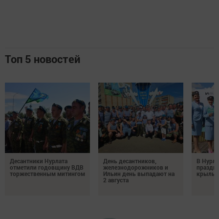
Топ 5 новостей
Десантники Нурлата
День десантников,
В Нурла
отметили годовщину ВДВ
железнодорожников и
праздни
торжественным митингом
Ильин день выпадают на
крылья
2 августа