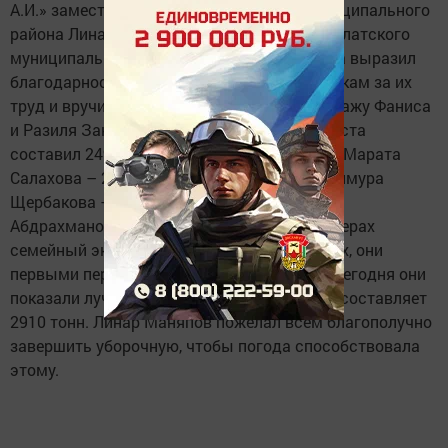
А.И.» заместитель главы Нурлатского муниципального
района Линар Маняпов от имени главы Нурлатского
муниципального района Алмаза Ахметшина выразил
благодарность комбайнерам и их помощникам за их
труд и вручил денежные сертификаты экипажу Фаниса
и Разиля Закировых, их намолот на 22 августа
составил 2490 тонн, Алекснадра Иванова и Марата
Салахова – 2037 тонн, Рамиса Нямаева и Тимура
Щербакова – 2879 тонн, Роберта и Разили
Абдрахмановых – 2427 тонн. И вновь в лидерах
семейный экипаж Анаса и Адили Салаховых, они
первыми перешагнули тысячный рубеж, и сегодня они
показали лучший показатель – их намолот составляет
2910 тонн. Линар Маняпов пожелал всем благополучно
завершить уборочную, чтобы погода способствовала
этому.