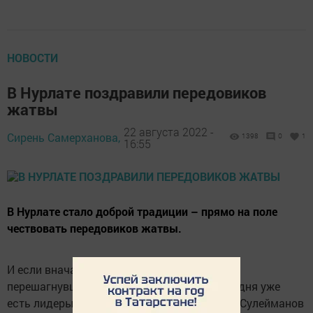
НОВОСТИ
В Нурлате поздравили передовиков
жатвы
22 августа 2022 -
Сирень Самерханова,
1398
0
1
16:55
В Нурлате стало доброй традиции – прямо на поле
чествовать передовиков жатвы.
И если вначале поздравляли земледельцев,
перешагнувших 1000-тонный рубеж, то сегодня уже
есть лидеры-двухтысячники. На поле КФХ «Сулейманов