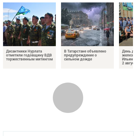
Десантники Нурлата
В Татарстане объявлено
День де
отметили годовщину ВДВ
предупреждение о
железн
торжественным митингом
сильном дожде
Ильин 
2 авгус