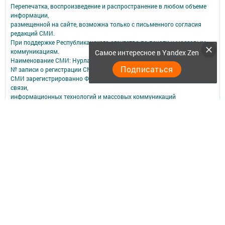
Перепечатка, воспроизведение и распространение в любом объеме
информации,
размещенной на сайте, возможна только с письменного согласия
редакций СМИ.
При поддержке Республиканского агентства по печати и массовым
коммуникациям.
Самое интересное в Yandex Zen
Наименование СМИ: Нурлат-⁠информ
Подписаться
№ записи о регистрации СМИ, дата: ЭЛ № ФС 77 -⁠ 73782 от 05.10.2018
СМИ зарегистрированно Федеральной службой по надзору в сфере
связи,
информационных технологий и массовых коммуникаций
ФИО главного редактора: Мубаракшина Лилия Мирзазяновна
Адрес редакции: 423040, РФ, Республика Татарстан, Нурлатский р-н, г.
Нурлат, ул. К. Маркса, д. 1 Г
Телефон редакции: 8(84345) 2-36-13
E-mail редакции: redak@list.ru
nurlatweb@yandex.ru
Для сообщений о фактах коррупции: redak@list.ru ,
nurlatweb@yandex.ru
Учредитель СМИ: АО «ТАТМЕДИА»
Антикоррупционная политика
АО «ТАТМЕДИА» использует «cookie»
для персонализации сервисов и
удобства пользователей сайтом.
Использование «cookie» можно отменить в настройках браузера.