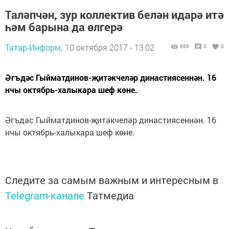
Таләпчән, зур коллектив белән идарә итә
һәм барына да өлгерә
Татар-Информ,
10 октября 2017 - 13:02
666
0
0
Әгъдәс Гыйматдинов-җитәкчеләр династиясеннән. 16
нчы октябрь-халыкара шеф көне.
Әгъдәс Гыйматдинов-җитәкчеләр династиясеннән. 16
нчы октябрь-халыкара шеф көне.
Следите за самым важным и интересным в
Telegram-канале
Татмедиа