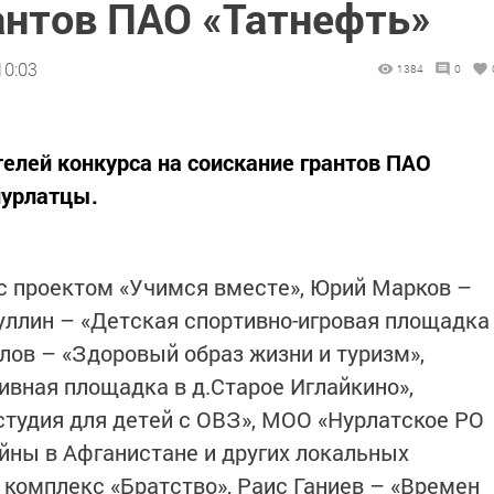
антов ПАО «Татнефть»
10:03
1384
0
елей конкурса на соискание грантов ПАО
 нурлатцы.
 с проектом «Учимся вместе», Юрий Марков –
ллин – «Детская спортивно-игровая площадка
лов – «Здоровый образ жизни и туризм»,
ивная площадка в д.Старое Иглайкино»,
тудия для детей с ОВЗ», МОО «Нурлатское РО
йны в Афганистане и других локальных
 комплекс «Братство», Раис Ганиев – «Времен