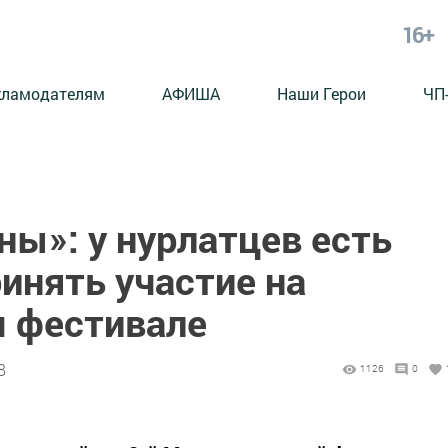
16+
кламодателям
АФИША
Наши Герои
ЧП
ы»: у нурлатцев есть
инять участие на
 фестивале
8
1126
0