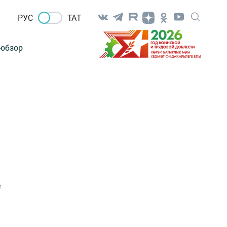
РУС
ТАТ
-обзор
1