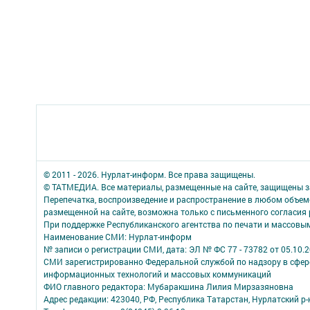
© 2011 - 2026. Нурлат-⁠информ. Все права защищены.
© ТАТМЕДИА. Все материалы, размещенные на сайте, защищены з
Перепечатка, воспроизведение и распространение в любом объе
размещенной на сайте, возможна только с письменного согласия
При поддержке Республиканского агентства по печати и массов
Наименование СМИ: Нурлат-⁠информ
№ записи о регистрации СМИ, дата: ЭЛ № ФС 77 -⁠ 73782 от 05.10.
СМИ зарегистрированно Федеральной службой по надзору в сфере
информационных технологий и массовых коммуникаций
ФИО главного редактора: Мубаракшина Лилия Мирзазяновна
Адрес редакции: 423040, РФ, Республика Татарстан, Нурлатский р-н, 