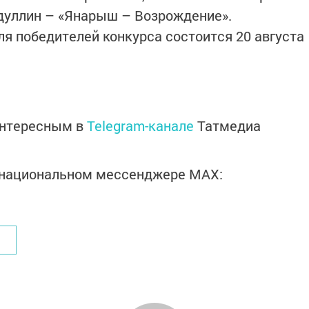
дуллин – «Янарыш – Возрождение».
я победителей конкурса состоится 20 августа
интересным в
Telegram-канале
Татмедиа
в национальном мессенджере MАХ: