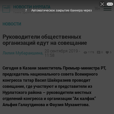
НОВОСТИ НУРЛАТА
16+
6
Автоматическое закрытие баннера через
Газета "Дружба", Нурлат ТВ - Нурлатский район
НОВОСТИ
Руководители общественных
организаций едут на совещание
20 сентября 2019 -
Лилия Мубаракшина,
1176
0
0
11:58
Сегодня в Казани заместитель Премьер-министра РТ,
председатель национального совета Всемирного
конгресса татар Васил Шайхразиев проводит
совещание, где участвуют и представители из
Нурлатского района – руководители местных
отделений конгресса и организации “Ак калфак”
Альфия Галаутдинова и Фаузия Мухаметова.