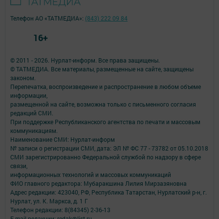
Телефон АО «ТАТМЕДИА»:
(843) 222 09 84
16+
© 2011 - 2026. Нурлат-⁠информ. Все права защищены.
© ТАТМЕДИА. Все материалы, размещенные на сайте, защищены
законом.
Перепечатка, воспроизведение и распространение в любом объеме
информации,
размещенной на сайте, возможна только с письменного согласия
редакций СМИ.
При поддержке Республиканского агентства по печати и массовым
коммуникациям.
Наименование СМИ: Нурлат-⁠информ
№ записи о регистрации СМИ, дата: ЭЛ № ФС 77 -⁠ 73782 от 05.10.2018
СМИ зарегистрированно Федеральной службой по надзору в сфере
связи,
информационных технологий и массовых коммуникаций
ФИО главного редактора: Мубаракшина Лилия Мирзазяновна
Адрес редакции: 423040, РФ, Республика Татарстан, Нурлатский р-н, г.
Нурлат, ул. К. Маркса, д. 1 Г
Телефон редакции: 8(84345) 2-36-13
E-mail редакции: redak@list.ru