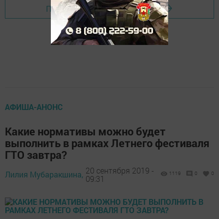
Перейти на страницу новости
АФИША-АНОНС
Какие нормативы можно будет
выполнить в рамках Летнего фестиваля
ГТО завтра?
20 сентября 2019 -
Лилия Мубаракшина,
1119
0
0
09:31