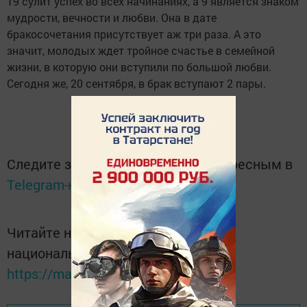
19 сулит успех во всех начинаниях, а 9 является знаком
мудрости, вечности и любви. Она в дате
бракосочетания присутствует аж три раза. А это
значит, молодых ждет тройное счастье в семейной
жизни, в которую они вступили по большой любви.
Сегодня же, 20 сентября, в брак вступают 2 пары.
Следите за самым важным и интересным в
Telegram-канале
Татмедиа
Читайте новости Татарстана в
национальном мессенджере MАХ:
https://max.ru/tatmedia