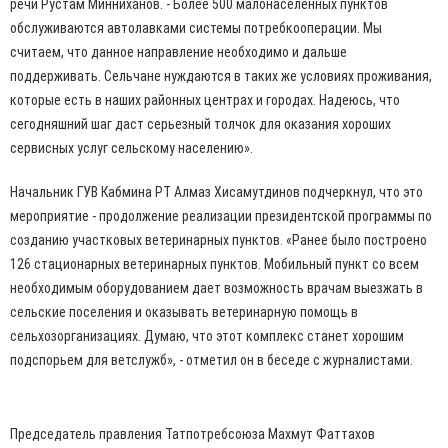
речи Рустам Минниханов. - Более 500 малонаселенных пунктов
обслуживаются автолавками системы потребкооперации. Мы
считаем, что данное направление необходимо и дальше
поддерживать. Сельчане нуждаются в таких же условиях проживания,
которые есть в наших районных центрах и городах. Надеюсь, что
сегодняшний шаг даст серьезный толчок для оказания хороших
сервисных услуг сельскому населению».
Начальник ГУВ Кабмина РТ Алмаз Хисамутдинов подчеркнул, что это
мероприятие - продолжение реализации президентской программы по
созданию участковых ветеринарных пунктов. «Ранее было построено
126 стационарных ветеринарных пунктов. Мобильный пункт со всем
необходимым оборудованием дает возможность врачам выезжать в
сельские поселения и оказывать ветеринарную помощь в
сельхозорганизациях. Думаю, что этот комплекс станет хорошим
подспорьем для ветслужб», - отметил он в беседе с журналистами.
Председатель правления Татпотребсоюза Махмут Фаттахов