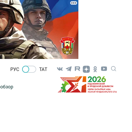
РУС
ТАТ
-обзор