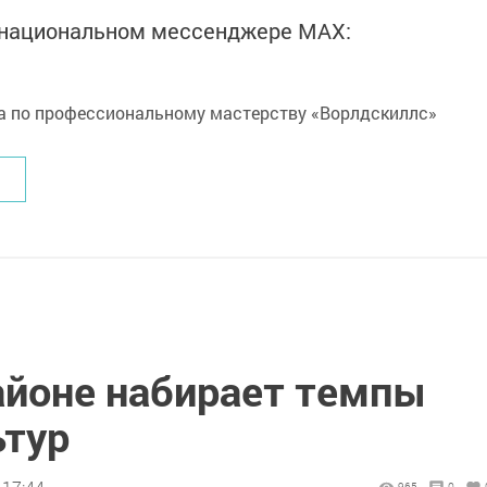
в национальном мессенджере MАХ:
айоне набирает темпы
ьтур
965
0