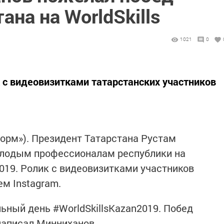
ана на WorldSkills
1021
0
 с видеовизитками татарстанских участников
нформ»). Президент Татарстана Рустам
лодым профессионалам республики на
2019. Ролик с видеовизитками участников
м Instagram.
ьный день #WorldSkillsKazan2019. Побед
написал Минниханов.