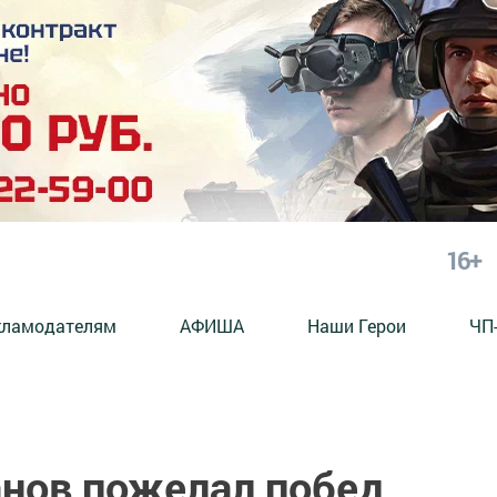
16+
кламодателям
АФИША
Наши Герои
ЧП
нов пожелал побед