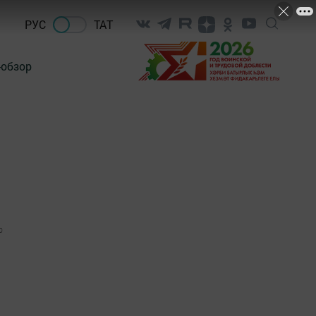
РУС
ТАТ
-обзор
0