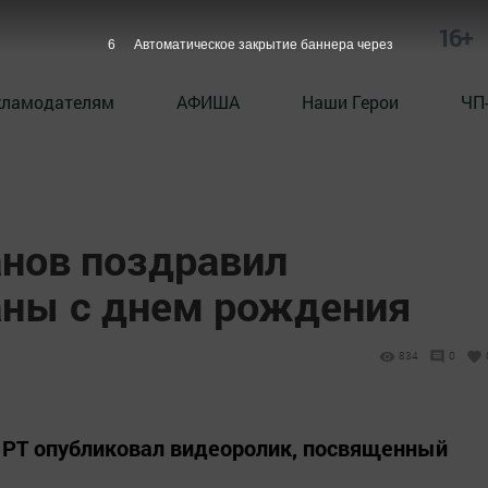
16+
5
Автоматическое закрытие баннера через
кламодателям
АФИША
Наши Герои
ЧП
нов поздравил
аны с днем рождения
834
0
 РТ опубликовал видеоролик, посвященный