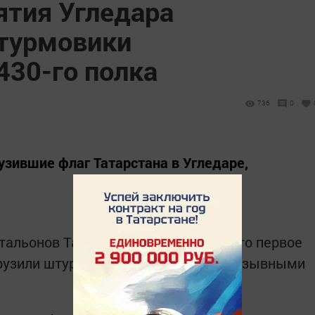
ятия Угледара
турмовики
430-го полка
736
0
узившие флаг Татарстана в Угледаре,
тальонов Татарстана сообщается, что первое
рузили штурмовики 430-го полка с позывными