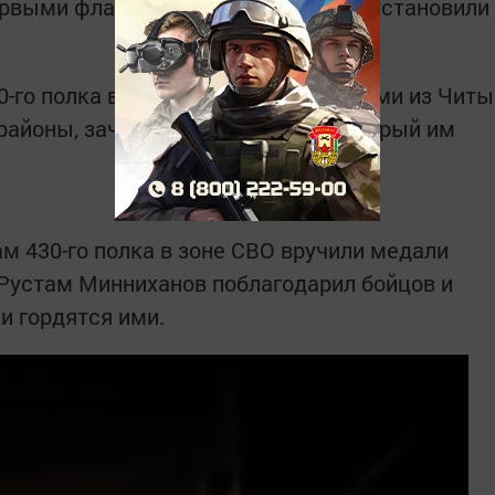
рвыми флаг Республики Татарстан установили
0-го полка вместе с военнослужащими из Читы
районы, зачистили весь сектор, который им
м 430-го полка в зоне СВО вручили медали
. Рустам Минниханов поблагодарил бойцов и
и гордятся ими.