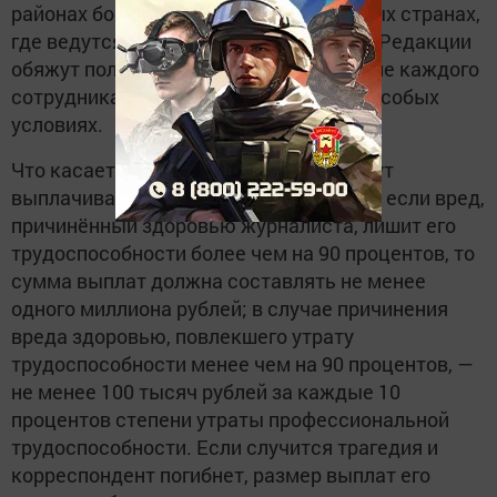
районах боевых действий, в зарубежных странах,
где ведутся вооружённые конфликты. Редакции
обяжут получить и письменное согласие каждого
сотрудника на выполнение задания в особых
условиях.
Что касается компенсаций, то они будут
выплачиваться в следующем порядке: если вред,
причинённый здоровью журналиста, лишит его
трудоспособности более чем на 90 процентов, то
сумма выплат должна составлять не менее
одного миллиона рублей; в случае причинения
вреда здоровью, повлекшего утрату
трудоспособности менее чем на 90 процентов, —
не менее 100 тысяч рублей за каждые 10
процентов степени утраты профессиональной
трудоспособности. Если случится трагедия и
корреспондент погибнет, размер выплат его