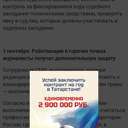
контроль за фиксированием хода судебного
заседания техническими средствами, проверять
явку в суд лиц, которые должны участвовать в
судебном заседании.
1 сентября. Работающие в горячих точках
журналисты получат дополнительную защиту
Сотрудников СМИ, выполняющих задания
редакции в «особых условиях», будут готовить к
командировкам, а в случае получения там травм
— выплачивать компенсации.
Согласно инициативе, особыми условиями
выполнения поручения редакции будет считаться
профессиональная деятельность на территории
России, где введено военное положение, в