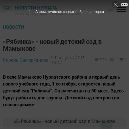
НОВОСТИ НУРЛАТА
16+
3
Автоматическое закрытие баннера через
Газета "Дружба", Нурлат ТВ - Нурлатский район
НОВОСТИ
«Рябинка» - новый детский сад в
Мамыкове
29 августа 2019 -
Сирень Самерханова,
1616
0
1
15:47
В селе Мамыково Нурлатского района в первый день
нового учебного года, 1 сентября, откроется новый
детский сад "Рябинка". Он рассчитан на 50 мест. Здесь
будут работать две группы. Детский сад построен по
госпрограмме.