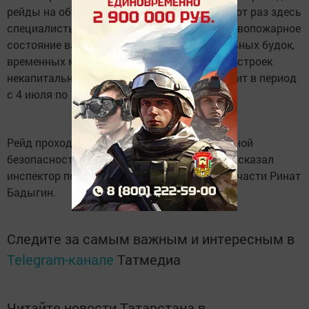
рейды на объектах НГДУ Нурлатнефть. В этот раз здесь
специалисты спецслужбы проверяли противопожарное
состояние вагонов-бытовок, инструментальных будок,
временных металлических сооружений и построек
некапитального характера, который проходит в период
с 4 июля по 15 июля текущего года.
Рейд проходит с целью обеспечения пожарной
безопасности на объектах организации, рассказал
инспектор по ОД 73 пожарно-спасательной части Ринат
Бадыгин.
Следите за самым важным и интересным в
Telegram-канале
Татмедиа
Читайте новости Татарстана в