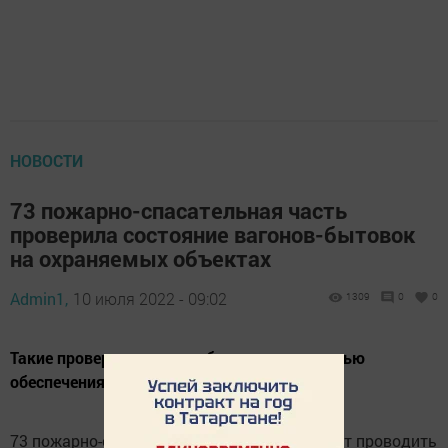
НОВОСТИ
73 пожарно-спасательная часть
проверила состояние вагонов-бытовок
на охраняемых объектах
Admin1,
10 июля 2022 - 09:02
1309
0
0
Такие проверки спецслужба проводит с целью
обеспечения пожарной безопасности.
73 пожарно-спасательная часть продолжает проводить