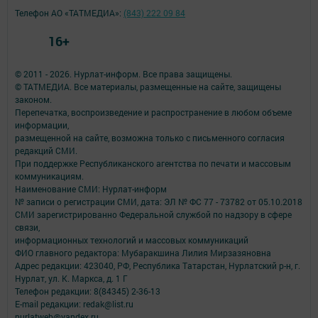
Телефон АО «ТАТМЕДИА»:
(843) 222 09 84
16+
© 2011 - 2026. Нурлат-⁠информ. Все права защищены.
© ТАТМЕДИА. Все материалы, размещенные на сайте, защищены
законом.
Перепечатка, воспроизведение и распространение в любом объеме
информации,
размещенной на сайте, возможна только с письменного согласия
редакций СМИ.
При поддержке Республиканского агентства по печати и массовым
коммуникациям.
Наименование СМИ: Нурлат-⁠информ
№ записи о регистрации СМИ, дата: ЭЛ № ФС 77 -⁠ 73782 от 05.10.2018
СМИ зарегистрированно Федеральной службой по надзору в сфере
связи,
информационных технологий и массовых коммуникаций
ФИО главного редактора: Мубаракшина Лилия Мирзазяновна
Адрес редакции: 423040, РФ, Республика Татарстан, Нурлатский р-н, г.
Нурлат, ул. К. Маркса, д. 1 Г
Телефон редакции: 8(84345) 2-36-13
E-mail редакции: redak@list.ru
nurlatweb@yandex.ru