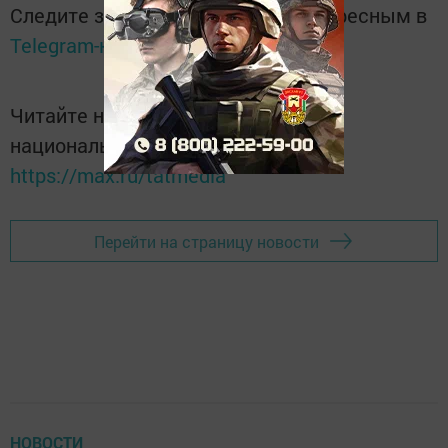
Следите за самым важным и интересным в
Telegram-канале
Татмедиа
Читайте новости Татарстана в
национальном мессенджере MАХ:
https://max.ru/tatmedia
Перейти на страницу новости
НОВОСТИ