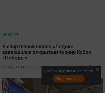
НОВОСТИ
В спортивной школе «Ледок»
завершился открытый турнир Кубок
«Победы»
admin,
3 мая 2023 - 10:31
827
0
0
Самое интересное в Yandex Zen
Подписаться