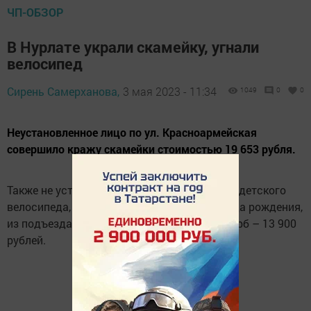
ЧП-ОБЗОР
В Нурлате украли скамейку, угнали
велосипед
Сирень Самерханова,
3 мая 2023 - 11:34
1049
0
0
Неустановленное лицо по ул. Красноармейская
совершило кражу скамейки стоимостью 19 653 рубля.
Также не установлен и совершивший кражу детского
велосипеда, принадлежащего гр.К. 1983 года рождения,
из подъезда дома по ул.Циолковского. Ущерб – 13 900
рублей.