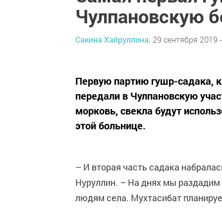
Чулпановскую б
Сакина Хайруллина,
29 сентября 2019 -
Первую партию гушр-садака, к
передали в Чулпановскую учас
морковь, свекла будут исполь
этой больнице.
– И вторая часть садака набралас
Нуруллин. – На днях мы раздади
людям села. Мухтасибат планиру