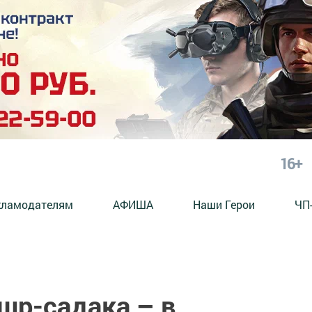
16+
кламодателям
АФИША
Наши Герои
ЧП
шр-садака – в