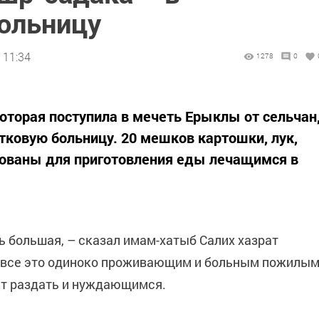
ольницу
 11:34
1278
0
оторая поступила в мечеть Ерыклы от сельчан
тковую больницу. 20 мешков картошки, лук,
зованы для приготовления еды лечащимся в
ь большая, – сказал имам-хатыб Салих хазрат
м все это одиноко проживающим и больным пожилы
ет раздать и нуждающимся.