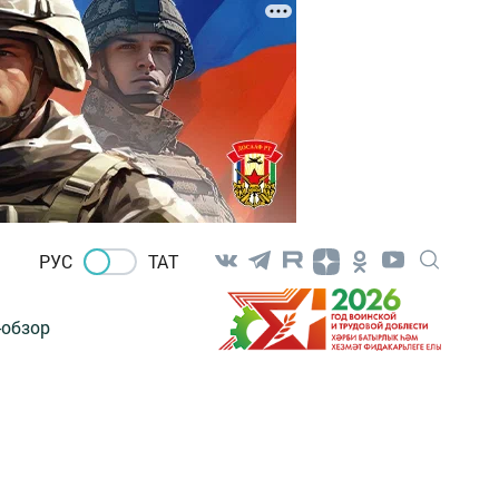
РУС
ТАТ
-обзор