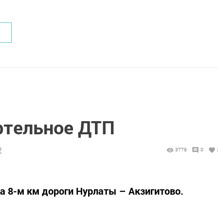
ртельное ДТП
2
3779
0
 8-м км дороги Нурлаты – Акзигитово.