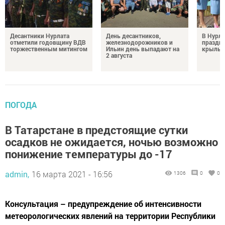
Десантники Нурлата
День десантников,
В Нурла
отметили годовщину ВДВ
железнодорожников и
праздни
торжественным митингом
Ильин день выпадают на
крылья
2 августа
ПОГОДА
В Татарстане в предстоящие сутки
осадков не ожидается, ночью возможно
понижение температуры до -17
admin,
16 марта 2021 - 16:56
1306
0
0
Консультация – предупреждение об интенсивности
метеорологических явлений на территории Республики