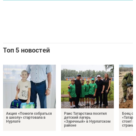
Топ 5 новостей
Акция «Помоги собраться
Раис Татарстана посетил
Боец с
в школу» стартовала в
детский лагерь
«Татари
Нурлате
«Заречный» в Нурлатском
стоит н
районе
страны