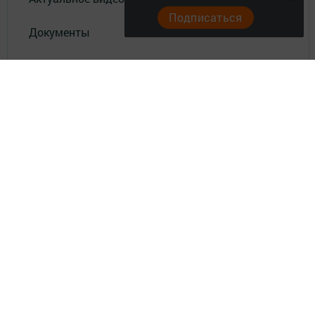
Подписаться
Документы
Разное
Телефон АО «ТАТМЕДИА»:
(843) 222 09 84
16+
© 2011 - 2026. Нурлат-⁠информ. Все права защищены.
© ТАТМЕДИА. Все материалы, размещенные на сайте, защищены
законом.
Перепечатка, воспроизведение и распространение в любом объеме
информации,
размещенной на сайте, возможна только с письменного согласия
редакций СМИ.