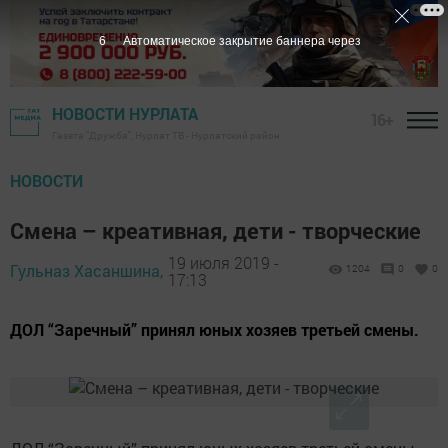
5
Автоматическое закрытие баннера через
НОВОСТИ НУРЛАТА
16+
Газета "Дружба", Нурлат ТВ - Нурлатский район
НОВОСТИ
Смена – креативная, дети - творческие
19 июля 2019 -
Гульназ Хасаншина,
1204
0
0
17:13
ДОЛ “Заречный” принял юных хозяев третьей смены.