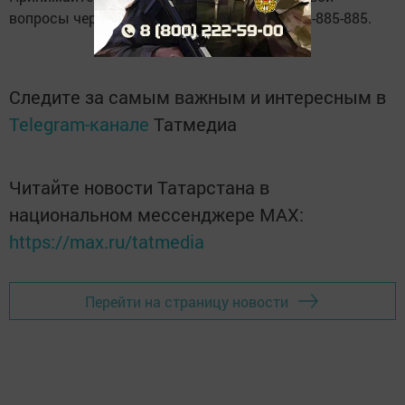
вопросы через приложение WhatsApp 89372-885-885.
Следите за самым важным и интересным в
Telegram-канале
Татмедиа
Читайте новости Татарстана в
национальном мессенджере MАХ:
https://max.ru/tatmedia
Перейти на страницу новости