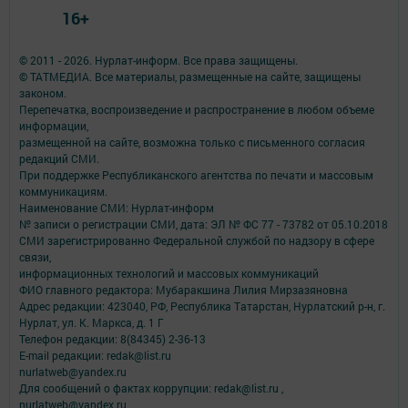
16+
© 2011 - 2026. Нурлат-⁠информ. Все права защищены.
© ТАТМЕДИА. Все материалы, размещенные на сайте, защищены
законом.
Перепечатка, воспроизведение и распространение в любом объеме
информации,
размещенной на сайте, возможна только с письменного согласия
редакций СМИ.
При поддержке Республиканского агентства по печати и массовым
коммуникациям.
Наименование СМИ: Нурлат-⁠информ
№ записи о регистрации СМИ, дата: ЭЛ № ФС 77 -⁠ 73782 от 05.10.2018
СМИ зарегистрированно Федеральной службой по надзору в сфере
связи,
информационных технологий и массовых коммуникаций
ФИО главного редактора: Мубаракшина Лилия Мирзазяновна
Адрес редакции: 423040, РФ, Республика Татарстан, Нурлатский р-н, г.
Нурлат, ул. К. Маркса, д. 1 Г
Телефон редакции: 8(84345) 2-36-13
E-mail редакции: redak@list.ru
nurlatweb@yandex.ru
Для сообщений о фактах коррупции: redak@list.ru ,
nurlatweb@yandex.ru