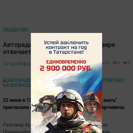
ОБЩЕСТВО
Авторадио "Нурлат" в прямом эфире
отвечает на вопросы
Татар-Информ,
21 июня 2017 - 12:58
979
0
0
22 июня в 15:00 на программу "Народ хочет знать"
пригласили в гости Малыгина Владимира Сергеевича.
Разговор будет о патриотическом воспитании.
Принимайте участие в эфире!!! Задавайте свои