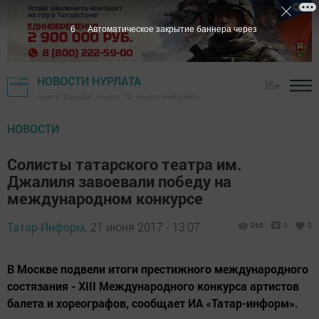
5
Автоматическое закрытие баннера через
НОВОСТИ НУРЛАТА
16+
Газета "Дружба", Нурлат ТВ - Нурлатский район
НОВОСТИ
Солисты татарского театра им.
Джалиля завоевали победу на
международном конкурсе
Татар-Информ,
21 июня 2017 - 13:07
968
0
0
В Москве подвели итоги престижного международного
состязания - XIII Международного конкурса артистов
балета и хореографов, сообщает ИА «Татар-информ».