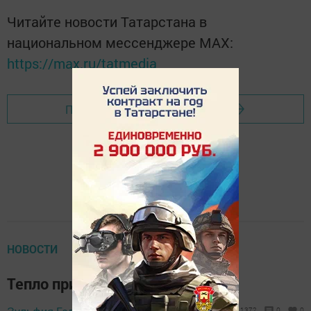
Читайте новости Татарстана в
национальном мессенджере MАХ:
https://max.ru/tatmedia
Перейти на страницу новости
НОВОСТИ
Тепло придет завтра
18 сентября 2019 -
1372
0
0