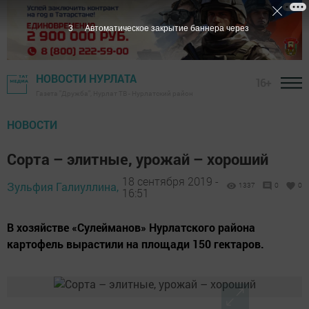
2
Автоматическое закрытие баннера через
НОВОСТИ НУРЛАТА
16+
Газета "Дружба", Нурлат ТВ - Нурлатский район
НОВОСТИ
Сорта – элитные, урожай – хороший
18 сентября 2019 -
Зульфия Галиуллина,
1337
0
0
16:51
В хозяйстве «Сулейманов» Нурлатского района
картофель вырастили на площади 150 гектаров.