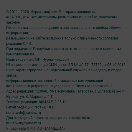
© 2011 - 2026. Нурлат-⁠информ. Все права защищены.
© ТАТМЕДИА. Все материалы, размещенные на сайте, защищены
законом.
Перепечатка, воспроизведение и распространение в любом объеме
информации,
размещенной на сайте, возможна только с письменного согласия
редакций СМИ.
При поддержке Республиканского агентства по печати и массовым
коммуникациям.
Наименование СМИ: Нурлат-⁠информ
№ записи о регистрации СМИ, дата: ЭЛ № ФС 77 -⁠ 73782 от 05.10.2018
СМИ зарегистрированно Федеральной службой по надзору в сфере
связи,
информационных технологий и массовых коммуникаций
ФИО главного редактора: Мубаракшина Лилия Мирзазяновна
Адрес редакции: 423040, РФ, Республика Татарстан, Нурлатский р-н, г.
Нурлат, ул. К. Маркса, д. 1 Г
Телефон редакции: 8(84345) 2-36-13
E-mail редакции: redak@list.ru
nurlatweb@yandex.ru
Для сообщений о фактах коррупции: redak@list.ru ,
nurlatweb@yandex.ru
Учредитель СМИ: АО «ТАТМЕДИА»