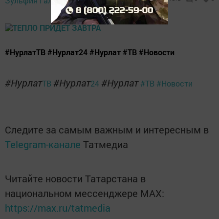
Зульфия Галиуллина,
16:37
#НурлатТВ #Нурлат24 #Нурлат #ТВ #Новости
#Нурлат
#Нурлат
#Нурлат
ТВ
24
#ТВ
#Новости
Следите за самым важным и интересным в
Telegram-канале
Татмедиа
Читайте новости Татарстана в
национальном мессенджере MАХ:
https://max.ru/tatmedia