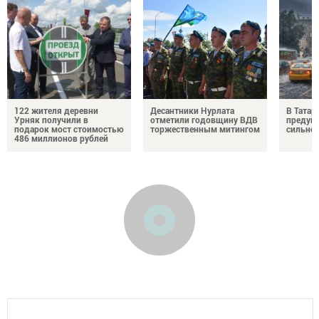
122 жителя деревни
Десантники Нурлата
В Татар
Урняк получили в
отметили годовщину ВДВ
предуп
подарок мост стоимостью
торжественным митингом
сильно
486 миллионов рублей