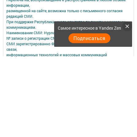
информации,
размещенной на сайте, возможна только с письменного согласия
редакций СМИ.
При поддержке Республиканского агентства по печати и массовым
коммуникациям.
Самое интересное в Yandex Zen
Наименование СМИ: Нурлат-⁠информ
Подписаться
№ записи о регистрации СМИ, дата: ЭЛ № ФС 77 -⁠ 73782 от 05.10.2018
СМИ зарегистрированно Федеральной службой по надзору в сфере
связи,
информационных технологий и массовых коммуникаций
ФИО главного редактора: Мубаракшина Лилия Мирзазяновна
Адрес редакции: 423040, РФ, Республика Татарстан, Нурлатский р-н, г.
Нурлат, ул. К. Маркса, д. 1 Г
Телефон редакции: 8(84345) 2-36-13
E-mail редакции: redak@list.ru
nurlatweb@yandex.ru
Для сообщений о фактах коррупции: redak@list.ru ,
nurlatweb@yandex.ru
Учредитель СМИ: АО «ТАТМЕДИА»
Антикоррупционная политика
АО «ТАТМЕДИА» использует «cookie»
для персонализации сервисов и
удобства пользователей сайтом.
Использование «cookie» можно отменить в настройках браузера.