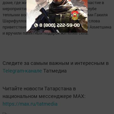
доме, где жила семья Сагировых, приняли участие в
мероприятии, которое прошло в сельском клубе
теплыми воспоминаниями, стихами и песнями Гакиля
Шарифулловича. Здесь нурлатцы передали слова
приветствия от имени главы района Алмаза Ахметшина
и вручили памятный подарок жителям села.
Следите за самым важным и интересным в
Telegram-канале
Татмедиа
Читайте новости Татарстана в
национальном мессенджере MАХ:
https://max.ru/tatmedia