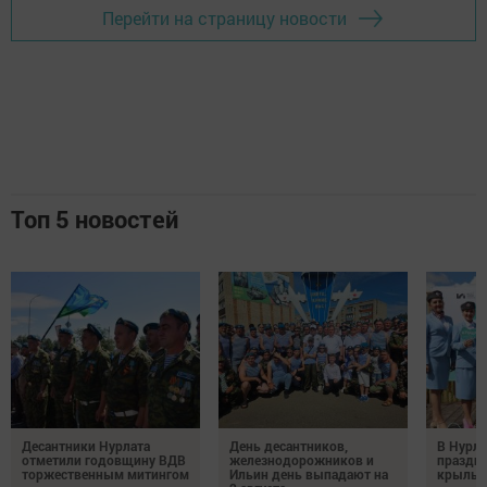
Перейти на страницу новости
Топ 5 новостей
Десантники Нурлата
День десантников,
В Нурла
отметили годовщину ВДВ
железнодорожников и
праздни
торжественным митингом
Ильин день выпадают на
крылья