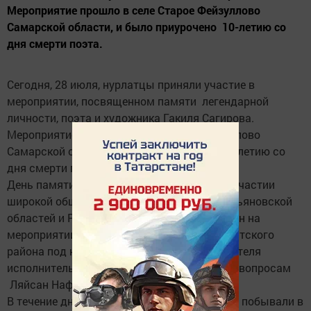
Мероприятие прошло в селе Старое Фейзуллово
Самарской области, и было приурочено 10-летию со
дня смерти поэта.
Сегодня, 28 июля, нурлатцы приняли участие в
мероприятии, посвященном памяти легендарной
личности, поэта и художника Гакиля Сагирова.
Мероприятие прошло в селе Старое Фейзуллово
Самарской области, и было приурочено 10-летию со
дня смерти поэта.
День памяти Гакиля Сагирова прошел при участии
широкой общественности из Самарской, Ульяновской
областей и Республики Татарстан. Татарстан на
мероприятии представила делегация Нурлатского
района под началом заместителя руководителя
исполнительного комитета по социальным вопросам
Ляйсан Нафигиной.
В течение дня гости посетили могилу поэта, побывали в