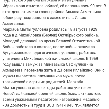
Ибрагимова отметила юбилей, ей исполнилось 90 лет. В
этот день от имени главы района Алмаза Ахметшина
юбиляршу поздравил его заместитель Ильяс
Ахметзянов.
Мархаба Мытыгулловна родилась 15 августа 1929
года в д.Михайловка (Берлек) Октябрьского района.
Молодой девочкой во время Великой Отечественной
Войны работала в колхозе, после войны окончила
Бугульминское педагогическое училище, работала
учителем в Михайловской начальной школе. В 1959
году вышла замуж за Минвазыха Сафиулловича
Ахмадеева, переехала жить в д.Новое Иглайкино. Они с
мужем вырастили племянников мужа, после
трагической смерти их родителей. Мархаба
Мытыгулловна долгие годы работала учителем
НовоИглайкинской средней школе, была активистом,
всеми уважаемым педагогом, награждена медалью
«За доблестный труд в ВОВ 1941-1945 гг.», является