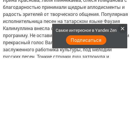
благодарностью принимали щедрые аплодисменты и
радость зрителей от творческого общения. Популярная
исполнительница песен на татарском языке Фаузия
Калимуллина внесла свой неповторимый колорит в
Самое интересное в Yandex Zen
программу. Не оставил зрительный зал равнодушным и
Подписаться
прекрасный голос Валентины Николаевой,
заслуженного работника культуры, под мелодии
русских песен. Тонкие струнки душ затронула и
воспитанница детской школы искусств скрипачка
Гульназ Гайнутдинова. Галина Долгова, выступив с
песней «Очередь за счастьем», нашла душевный отклик
в сердцах узеевцев. А её песня-тезка «Галина» в
составе семейного дуэта с Юрием Ивановым
исполнялась при полной поддержке зала. Выступления
коллективов и солистов проходили в сопровождении
аккомпаниаторов: заслуженного работника культуры
РТ Самигуллы Рахматуллина и талантливого
гармониста Василия Абрамова. Самигулла