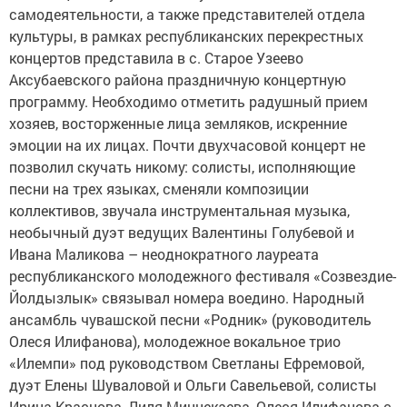
самодеятельности, а также представителей отдела
культуры, в рамках республиканских перекрестных
концертов представила в с. Старое Узеево
Аксубаевского района праздничную концертную
программу. Необходимо отметить радушный прием
хозяев, восторженные лица земляков, искренние
эмоции на их лицах. Почти двухчасовой концерт не
позволил скучать никому: солисты, исполняющие
песни на трех языках, сменяли композиции
коллективов, звучала инструментальная музыка,
необычный дуэт ведущих Валентины Голубевой и
Ивана Маликова – неоднократного лауреата
республиканского молодежного фестиваля «Созвездие-
Йолдызлык» связывал номера воедино. Народный
ансамбль чувашской песни «Родник» (руководитель
Олеся Илифанова), молодежное вокальное трио
«Илемпи» под руководством Светланы Ефремовой,
дуэт Елены Шуваловой и Ольги Савельевой, солисты
Ирина Краснова, Лиля Миннекаева, Олеся Илифанова с