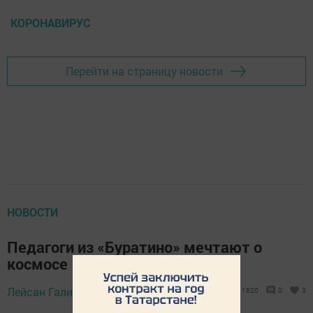
КОРОНАВИРУС
Перейти на страницу новости
НОВОСТИ
Педагоги из «Буратино» мечтают о
космосе
Лейсан Галиева,
9 апреля 2021 - 11:45
1820
0
3