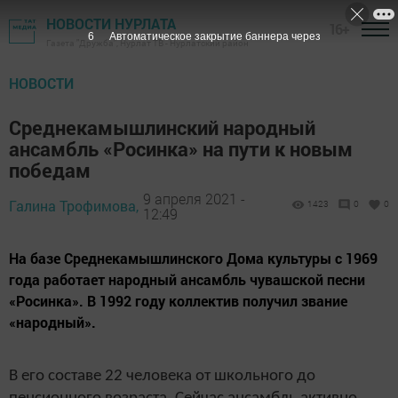
НОВОСТИ НУРЛАТА
16+
5
Автоматическое закрытие баннера через
Газета "Дружба", Нурлат ТВ - Нурлатский район
НОВОСТИ
Среднекамышлинский народный
ансамбль «Росинка» на пути к новым
победам
9 апреля 2021 -
Галина Трофимова,
1423
0
0
12:49
На базе Среднекамышлинского Дома культуры с 1969
года работает народный ансамбль чувашской песни
«Росинка». В 1992 году коллектив получил звание
«народный».
В его составе 22 человека от школьного до