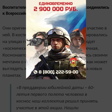
​​​​​​​Воспитатели детского сада «Буратино» присоединились
к Всероссийской акции «Мечты о космосе».
Они оригинально и креативно подошли к участию в
ней. В костюме космонавта они фотографировались
на улицах города, названия которых подходят
«космической» тематике: Звездная, Солнечная,
Космонавтов, Гагарина. А также поделились своими
мечтами о космическом будущем, о том, как может
выглядеть жизнь человечества «с нуля» на новых
планетах.
«В преддверии юбилейной даты – 60-
летия первого полета человека в
космос наш коллектив решил принять
участие в этой акции. Нашли