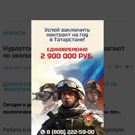
НОВОСТИ
Нурлатские дошколята весело шагают
по экологической тропе
Лейсан Галиева,
5 сентября 2019 - 16:33
1102
0
0
Сегодня в детском саду «Родничок» прошла
экологическая квест-игра «Идем спасать наш лес».
Ребята в интересной игровой форме закрепили