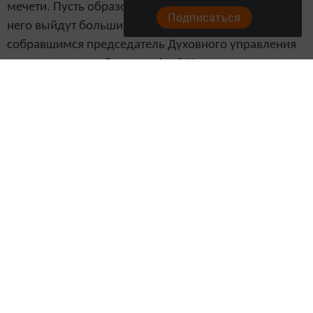
мечети. Пусть образовательный центр не пустует, из
Подписаться
него выйдут большие ученые, – пожелал
собравшимся председатель Духовного управления
мусульман республики муфтий Камиль хазрат
Самигуллин.
В этот день Алмаз Ахметшин, Камиль хазрат
Самигуллин, имам-мухтасиб района Наиль хазрат
Абулханов вручили Благодарственные письма
группе лиц, которые вели строительство
образовательного центра, внесли большой вклад в
его введение в строй. Среди них был и Ильяс хазрат
Амишев.
– Это долгожданное для всех мусульман района
событие, – поделилась Гульсира ханум
Мухамметова, 11 лет обучающая детей