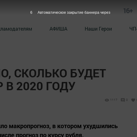
16+
5
Автоматическое закрытие баннера через
кламодателям
АФИША
Наши Герои
ЧП
О, СКОЛЬКО БУДЕТ
 В 2020 ГОДУ
1117
0
ло макропрогноз, в котором ухудшились
исле прогноз по курсу рубля.