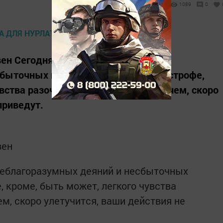
1089
0
Овен Сегодняшний день хорош для
быточных надежд. Ни к какой катастрофе,
вства разочарования, которое, впрочем, скоро
приведут.
вен
неблагоразумных деяний и несбыточных
, кроме, быть может, легкого чувства
ем, скоро улетучится, ваши действия не