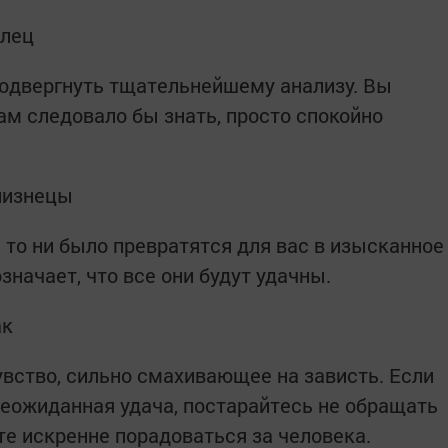
елец
подвергнуть тщательнейшему анализу. Вы
вам следовало бы знать, просто спокойно
Близнецы
 то ни было превратятся для вас в изысканное
означает, что все они будут удачны.
ак
увство, сильно смахивающее на зависть. Если
неожиданная удача, постарайтесь не обращать
те искренне порадоваться за человека.