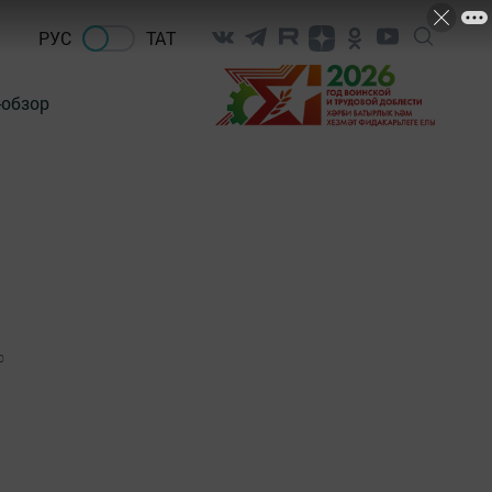
РУС
ТАТ
-обзор
0