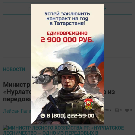
Перейти на страницу новости
НОВОСТИ
Министр лесного хозяйства РТ:
«Нурлатское лесничество – одно из
передовых в республике»
Лейсан Галиева,
6 сентября 2019 - 15:54
2029
0
0