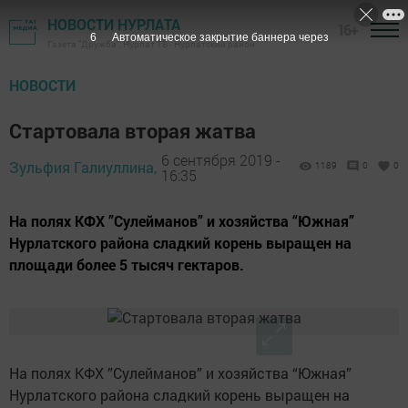
НОВОСТИ НУРЛАТА
16+
5
Автоматическое закрытие баннера через
Газета "Дружба", Нурлат ТВ - Нурлатский район
НОВОСТИ
Стартовала вторая жатва
6 сентября 2019 -
Зульфия Галиуллина,
1189
0
0
16:35
На полях КФХ ”Сулейманов” и хозяйства “Южная”
Нурлатского района сладкий корень выращен на
площади более 5 тысяч гектаров.
На полях КФХ ”Сулейманов” и хозяйства “Южная”
Нурлатского района сладкий корень выращен на