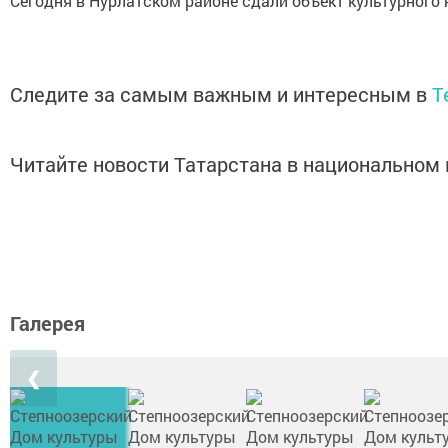
Сегодня в Нурлатском районе сдали объект культурного 
Следите за самым важным и интересным в
T
Читайте новости Татарстана в национально
Галерея
❮