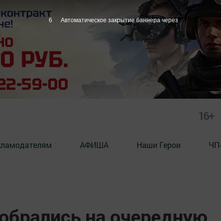
5
Автоматическое закрытие баннера через
16+
кламодателям
АФИША
Наши Герои
ЧП
обрались на очередную