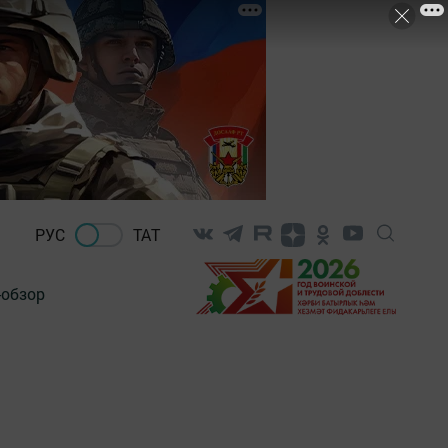
РУС
ТАТ
-обзор