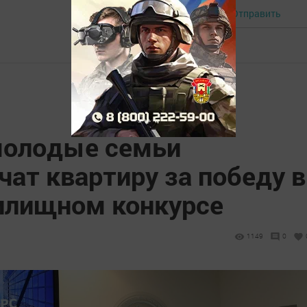
Отправить
Авторизоваться
 молодые семьи
чат квартиру за победу в
лищном конкурсе
1149
0