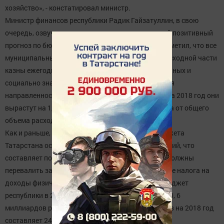
хозяйство», - констатировал министр.
Министр финансов республики Радик Гайзатуллин, в свою
очередь, озвучил в ходе парламентских слушаний позитивный
прогноз по бюджету региона. Глава ведомства отметил, что все
муниципальные бюджеты будут «в плюсе», а в расходной части
казны ежегодно увеличивается доля первоочередных и
социально значимых расходов, растет социальная
направленность бюджета. В плановом бюджете на 2018 год они
вырастут на 1,5 процента и составят 71,6 процента от общего
объема расходов.
Как и раньше, крупным источником доходов бюджета
Татарстана остается налог на прибыль предприятий, что
составляет порядка 40%. В будущем году сборы должны
перевалить за 70 миллиардов рублей. Поступление налога на
доходы физических лиц в консолидированный бюджет
республики в 2018 году прогнозируется в сумме 70, 6
миллиардов рублей. Прогноз поступления акцизов на 2018 год
составляет 24,1 миллиарда рублей.