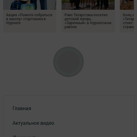
Акция «Помоги собраться
Раис Татарстана посетил
Боец с
в школу» стартовала в
детский лагерь
«Татари
Нурлате
«Заречный» в Нурлатском
стоит н
районе
страны
Главная
Актуальное видео