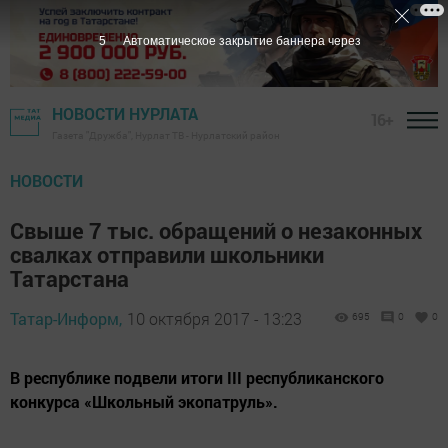
4
Автоматическое закрытие баннера через
НОВОСТИ НУРЛАТА
16+
Газета "Дружба", Нурлат ТВ - Нурлатский район
НОВОСТИ
Свыше 7 тыс. обращений о незаконных
свалках отправили школьники
Татарстана
Татар-Информ,
10 октября 2017 - 13:23
695
0
0
В республике подвели итоги III республиканского
конкурса «Школьный экопатруль».