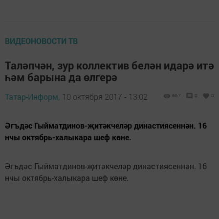
ВИДЕОНОВОСТИ ТВ
Таләпчән, зур коллектив белән идарә итә
һәм барына да өлгерә
Татар-Информ,
10 октября 2017 - 13:02
667
0
0
Әгъдәс Гыйматдинов-җитәкчеләр династиясеннән. 16
нчы октябрь-халыкара шеф көне.
Әгъдәс Гыйматдинов-җитәкчеләр династиясеннән. 16
нчы октябрь-халыкара шеф көне.