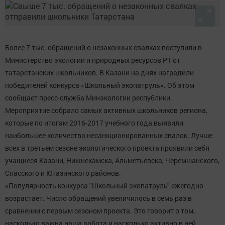
Более 7 тыс. обращений о незаконных свалках поступили в
Министерство экологии и природных ресурсов РТ от
татарстанских школьников. В Казани на днях наградили
победителей конкурса «Школьный экопатруль». Об этом
сообщает пресс-служба Минэкологии республики.
Мероприятие собрало самых активных школьников региона,
которые по итогам 2016-2017 учебного года выявили
наибольшее количество несанкционированных свалок. Лучше
всех в третьем сезоне экологического проекта проявили себя
учащиеся Казани, Нижнекамска, Альметьевска, Черемшанского,
Спасского и Ютазинского районов.
«Популярность конкурса "Школьный экопатруль" ежегодно
возрастает. Число обращений увеличилось в семь раз в
сравнении с первым сезоном проекта. Это говорит о том,
насколько важна наша работа и насколько активно в ней