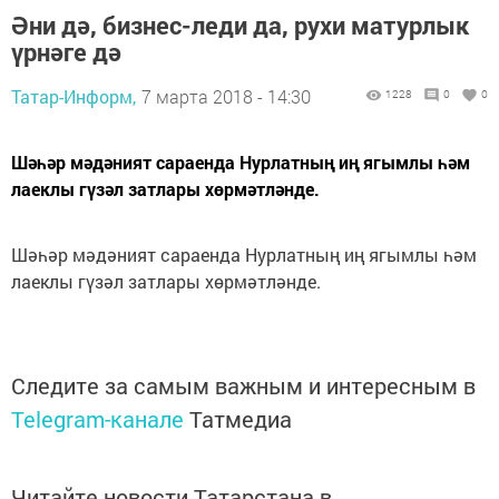
Әни дә, бизнес-леди да, рухи матурлык
үрнәге дә
Татар-Информ,
7 марта 2018 - 14:30
1228
0
0
Шәһәр мәдәният сараенда Нурлатның иң ягымлы һәм
лаеклы гүзәл затлары хөрмәтләнде.
Шәһәр мәдәният сараенда Нурлатның иң ягымлы һәм
лаеклы гүзәл затлары хөрмәтләнде.
Следите за самым важным и интересным в
Telegram-канале
Татмедиа
Читайте новости Татарстана в