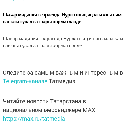
Шәһәр мәдәният сараенда Нурлатның иң ягымлы һәм
лаеклы гүзәл затлары хөрмәтләнде.
Шәһәр мәдәният сараенда Нурлатның иң ягымлы һәм
лаеклы гүзәл затлары хөрмәтләнде.
Следите за самым важным и интересным в
Telegram-канале
Татмедиа
Читайте новости Татарстана в
национальном мессенджере MАХ:
https://max.ru/tatmedia