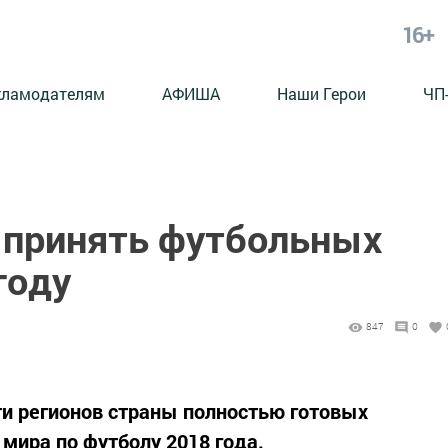
16+
кламодателям
АФИША
Наши Герои
ЧП
в принять футбольных
году
847
0
яти регионов страны полностью готовых
мира по футболу 2018 года.