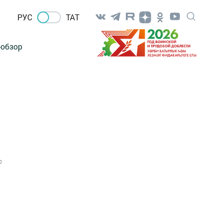
РУС
ТАТ
-обзор
0