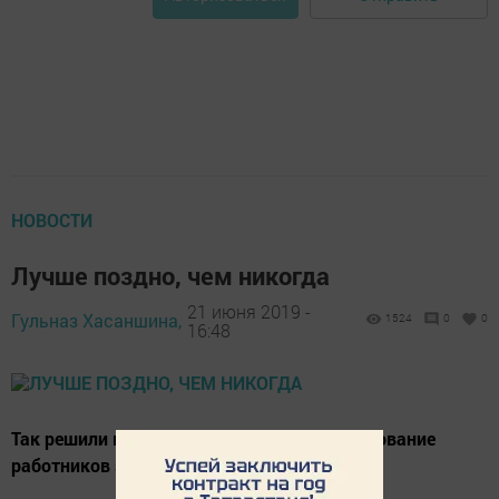
НОВОСТИ
Лучше поздно, чем никогда
21 июня 2019 -
Гульназ Хасаншина,
1524
0
0
16:48
Так решили врачи Нурлата и провели чествование
работников здравоохранения.