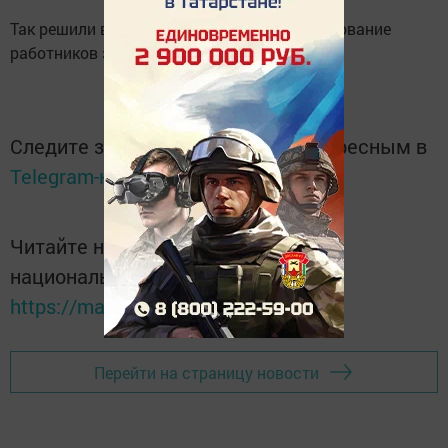
Так решили врачи Нурлата и провели чествование
работников здравоохранения.
Следите за самым важным и интересным в
Telegram-канале
Татмедиа
Читайте новости Татарстана в
национальном мессенджере MАХ:
https://max.ru/tatmedia
Перейти на страницу новости