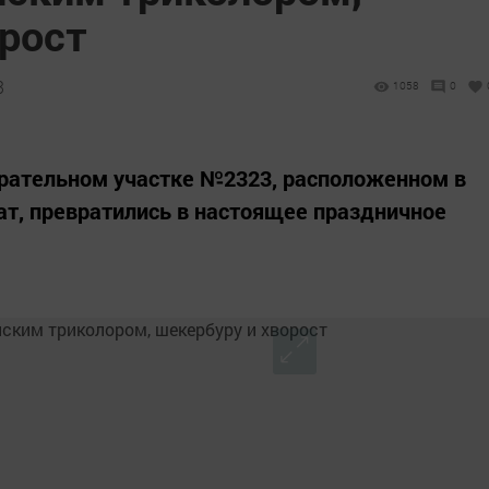
орост
3
1058
0
рательном участке №2323, расположенном в
т, превратились в настоящее праздничное