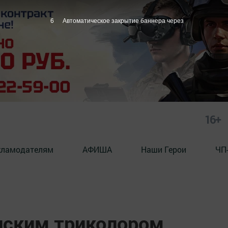
5
Автоматическое закрытие баннера через
16+
кламодателям
АФИША
Наши Герои
ЧП
нским триколором,