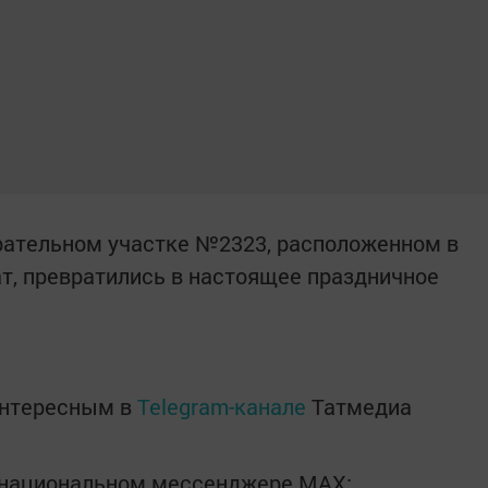
рательном участке №2323, расположенном в
т, превратились в настоящее праздничное
интересным в
Telegram-канале
Татмедиа
в национальном мессенджере MАХ: