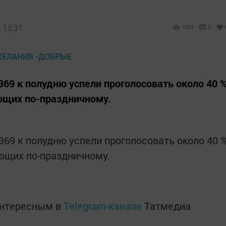
 15:31
1033
0
69 к полудню успели проголосовать около 40 
ющих по-праздничному.
69 к полудню успели проголосовать около 40 
ующих по-праздничному.
интересным в
Telegram-канале
Татмедиа