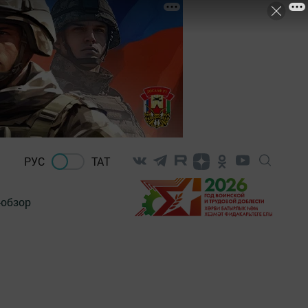
РУС
ТАТ
-обзор