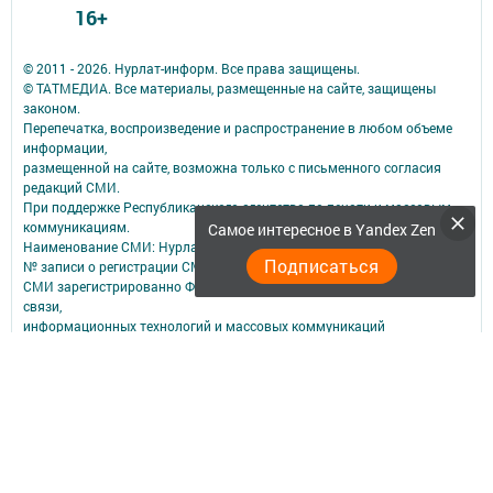
16+
© 2011 - 2026. Нурлат-⁠информ. Все права защищены.
© ТАТМЕДИА. Все материалы, размещенные на сайте, защищены
законом.
Перепечатка, воспроизведение и распространение в любом объеме
информации,
размещенной на сайте, возможна только с письменного согласия
редакций СМИ.
При поддержке Республиканского агентства по печати и массовым
коммуникациям.
Самое интересное в Yandex Zen
Наименование СМИ: Нурлат-⁠информ
Подписаться
№ записи о регистрации СМИ, дата: ЭЛ № ФС 77 -⁠ 73782 от 05.10.2018
СМИ зарегистрированно Федеральной службой по надзору в сфере
связи,
информационных технологий и массовых коммуникаций
ФИО главного редактора: Мубаракшина Лилия Мирзазяновна
Адрес редакции: 423040, РФ, Республика Татарстан, Нурлатский р-н, г.
Нурлат, ул. К. Маркса, д. 1 Г
Телефон редакции: 8(84345) 2-36-13
E-mail редакции: redak@list.ru
nurlatweb@yandex.ru
Для сообщений о фактах коррупции: redak@list.ru ,
nurlatweb@yandex.ru