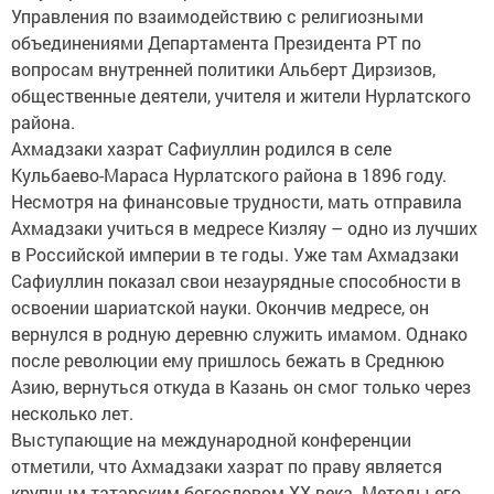
Управления по взаимодействию с религиозными
объединениями Департамента Президента РТ по
вопросам внутренней политики Альберт Дирзизов,
общественные деятели, учителя и жители Нурлатского
района.
Ахмадзаки хазрат Сафиуллин родился в селе
Кульбаево-Мараса Нурлатского района в 1896 году.
Несмотря на финансовые трудности, мать отправила
Ахмадзаки учиться в медресе Кизляу – одно из лучших
в Российской империи в те годы. Уже там Ахмадзаки
Сафиуллин показал свои незаурядные способности в
освоении шариатской науки. Окончив медресе, он
вернулся в родную деревню служить имамом. Однако
после революции ему пришлось бежать в Среднюю
Азию, вернуться откуда в Казань он смог только через
несколько лет.
Выступающие на международной конференции
отметили, что Ахмадзаки хазрат по праву является
крупным татарским богословом XX века. Методы его