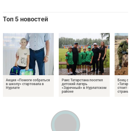
Топ 5 новостей
Акция «Помоги собраться
Раис Татарстана посетил
Боец с
в школу» стартовала в
детский лагерь
«Татари
Нурлате
«Заречный» в Нурлатском
стоит н
районе
страны