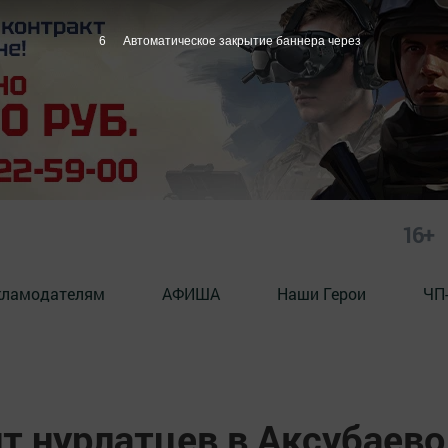
5
Автоматическое закрытие баннера через
16+
кламодателям
АФИША
Наши Герои
ЧП
т нурлатцев в Аксубаево