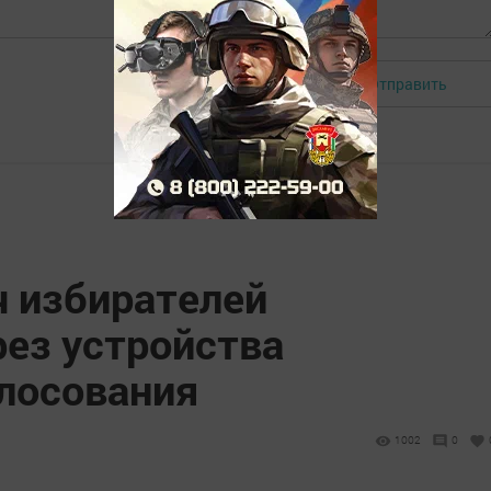
Отправить
Авторизоваться
ч избирателей
рез устройства
олосования
1002
0