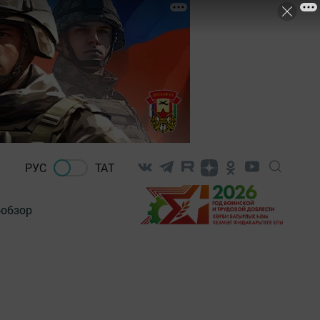
РУС
ТАТ
-обзор