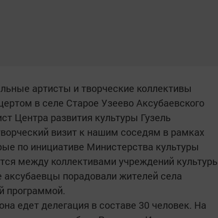
тельные артисты и творческие коллективы
цертом в селе Старое Узеево Аксубаевского
ист Центра развития культуры Гузель
творческий визит к нашим соседям в рамках
рые по инициативе Министерства культуры
ятся между коллективами учреждений культур
е аксубаевцы порадовали жителей села
й программой.
она едет делегация в составе 30 человек. На