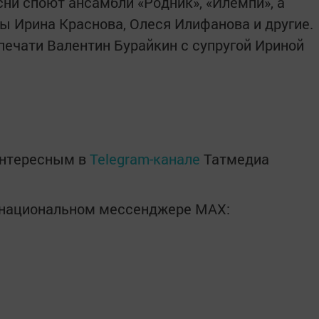
сни споют ансамбли «Родник», «Илемпи», а
 Ирина Краснова, Олеся Илифанова и другие.
печати Валентин Бурайкин с супругой Ириной
интересным в
Telegram-канале
Татмедиа
в национальном мессенджере MАХ: