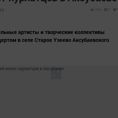
:44
1310
0
тельные артисты и творческие коллективы
цертом в селе Старое Узеево Аксубаевского