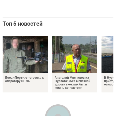
Топ 5 новостей
Боец «Порт»: от стрелка к
Анатолий Мясников из
В Нурла
оператору БПЛА
Нурлата: «Без железной
приступ
дороги уже, как бы, и
озимого
жизнь кончается»