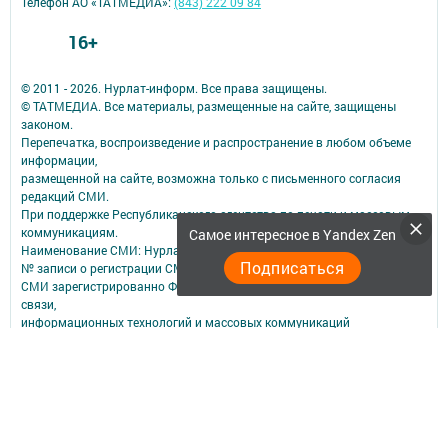
Телефон АО «ТАТМЕДИА»:
(843) 222 09 84
16+
© 2011 - 2026. Нурлат-⁠информ. Все права защищены.
© ТАТМЕДИА. Все материалы, размещенные на сайте, защищены
законом.
Перепечатка, воспроизведение и распространение в любом объеме
информации,
размещенной на сайте, возможна только с письменного согласия
редакций СМИ.
При поддержке Республиканского агентства по печати и массовым
коммуникациям.
Самое интересное в Yandex Zen
Наименование СМИ: Нурлат-⁠информ
Подписаться
№ записи о регистрации СМИ, дата: ЭЛ № ФС 77 -⁠ 73782 от 05.10.2018
СМИ зарегистрированно Федеральной службой по надзору в сфере
связи,
информационных технологий и массовых коммуникаций
ФИО главного редактора: Мубаракшина Лилия Мирзазяновна
Адрес редакции: 423040, РФ, Республика Татарстан, Нурлатский р-н, г.
Нурлат, ул. К. Маркса, д. 1 Г
Телефон редакции: 8(84345) 2-36-13
E-mail редакции: redak@list.ru
nurlatweb@yandex.ru